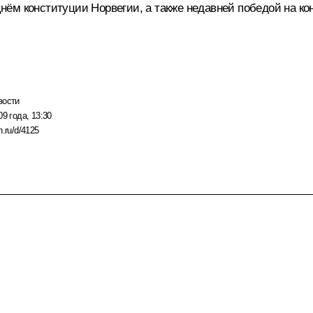
ём конституции Норвегии, а также недавней победой на ко
вости
09 года, 13:30
n.ru/d/4125