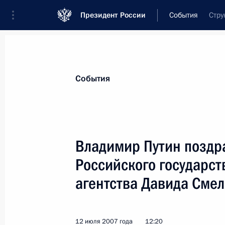
Президент России
События
Стру
Президент
Администрация
Государст
Новости
Стенограммы
Поездки
Те
События
Показа
Владимир Путин поздр
Российского государст
Владимир Путин поздравил с 70-л
по правам человека в Российской
агентства Давида Смел
13 июля 2007 года, 13:45
12 июля 2007 года
12:20