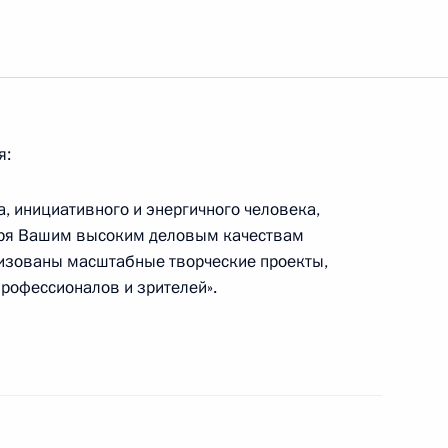
ьный закон «Об упразднении
я:
ьный закон «О внесении
а, инициативного и энергичного человека,
О валютном регулировании
аря Вашим высоким деловым качествам
лизованы масштабные творческие проекты,
рофессионалов и зрителей».
совместно с Банком России
енную Думу проект
ивающий внесение изменений
ействии легализации