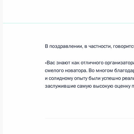
Владимир Путин подписал Федерал
некоторых военных судов»
13 июля 2007 года, 13:40
В поздравлении, в частности, говоритс
Владимир Путин подписал Федерал
«Вас знают как отличного организатор
изменений в Федеральный закон «
смелого новатора. Во многом благод
и валютном контроле»
и солидному опыту были успешно реа
13 июля 2007 года, 13:30
заслужившие самую высокую оценку п
Президент поручил Правительству 
подготовить и внести в Государств
федерального закона, предусматр
в Федеральный закон «О противод