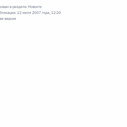
преступным путем,
ован в разделе:
Новости
бликации:
12 июля 2007 года, 12:20
ая версия
 по экономическим вопросам
1
о специалиста по летным
аслуженного летчика-
о Союза Степана Микояна