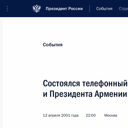
Президент России
События
Стру
Президент
Администрация
Государст
Новости
Стенограммы
Поездки
Те
События
Показа
Состоялся телефонный
и Президента Армении
Президент провел совещание по в
довольствия военнослужащим в Чеч
так называемые боевые
12 апреля 2001 года
22:00
Москва
16 апреля 2001 года, 16:50
Москва, Кремль