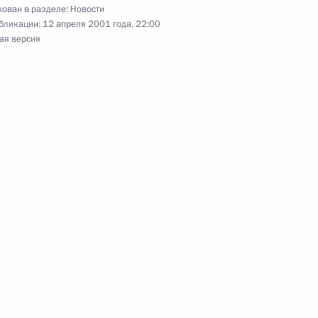
ован в разделе:
Новости
бликации:
12 апреля 2001 года, 22:00
ая версия
ера Сергея Никоненко с 60-
ночном пасхальном
1
ителя
иста Спасителя
ов России с праздником