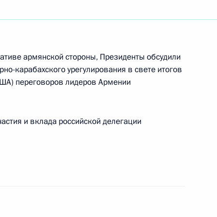
 Путина и Президента
2
иативе армянской стороны, Президенты обсудили
рно-карабахского урегулирования в свете итогов
США) переговоров лидеров Армении
с участием членов
нистрации Президента
частия и вклада российской делегации
 расширенном заседании
1
а финансов и Министерства