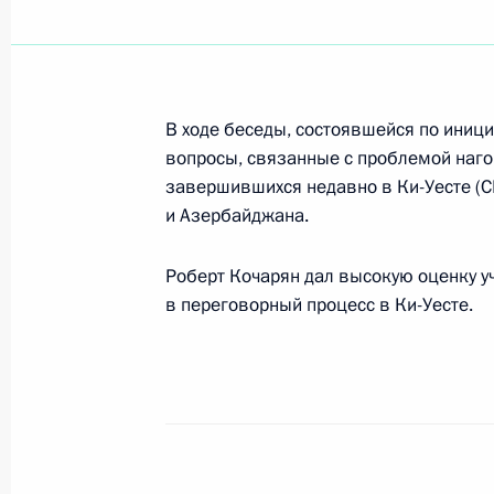
Состоялись переговоры Владимира
Молдавии Владимира Воронина
В ходе беседы, состоявшейся по иниц
16 апреля 2001 года, 15:00
Москва, Кремль
вопросы, связанные с проблемой наго
завершившихся недавно в Ки-Уесте (
и Азербайджана.
Владимир Путин провел совещание 
Правительства и руководства Адми
Роберт Кочарян дал высокую оценку у
в переговорный процесс в Ки-Уесте.
16 апреля 2001 года, 13:00
Москва, Кремль
Владимир Путин принял участие в
совместной коллегии Министерств
по налогам и сборам