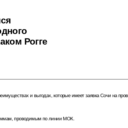
лся
одного
аком Рогге
реимуществах и выгодах, которые имеет заявка Сочи на пр
аммам, проводимым по линии МОК.