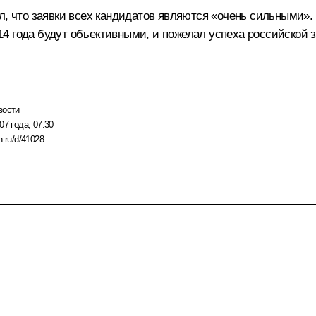
л, что заявки всех кандидатов являются «очень сильными».
4 года будут объективными, и пожелал успеха российской з
вости
07 года, 07:30
n.ru/d/41028