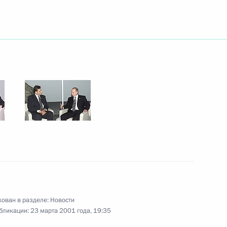
тина с Премьер-министром
2
ования родным и близким
еских актов на Северном
ован в разделе:
Новости
 с членами Правительства
1
бликации:
23 марта 2001 года, 19:35
в