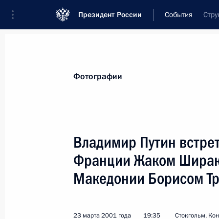
Президент России
События
Стру
Президент
Администрация
Государст
Новости
Стенограммы
Поездки
Те
Фотографии
Показа
Владимир Путин встре
Франции Жаком Ширак
Владимир Путин дал интервью япон
кей
Македонии Борисом Т
25 марта 2001 года, 00:00
23 марта 2001 года
19:35
Стокгольм, Ко