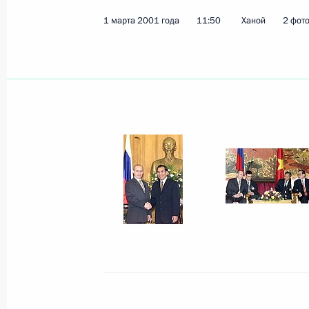
1 марта 2001 года
11:50
Ханой
2 фот
Владимир Путин провел рабочее с
Правительства и руководителями с
3 марта 2001 года, 12:05
Москва, Кремль
2 марта 2001 года, пятница
Владимир Путин поздравил сотрудн
общественно-политической библиот
основания
2 марта 2001 года, 16:30