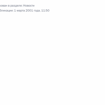
а Горбачева с 70-летним
ован в разделе:
Новости
бликации:
1 марта 2001 года, 11:50
о визита во Вьетнам
1
идентом страны Чан Дык
ежегодной встрече
3
х вузов
льтуры И Дружбы