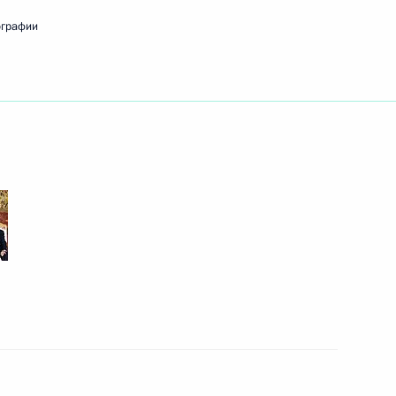
ографии
овещание с членами
иловых ведомств
иков Государственной
еки с 80-летием со дня ее