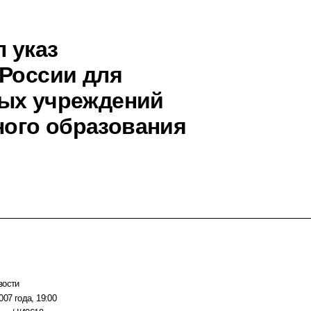
 указ
 России для
ных учреждений
ого образования
вости
007 года, 19:00