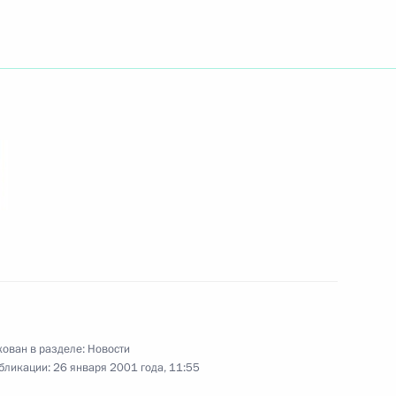
воими полномочными
ругах
ования Премьер-министру
язи с произошедшим
ован в разделе:
Новости
рисвоении почетных званий
бликации:
26 января 2001 года, 11:55
ентра имени М.Н.Ермоловой