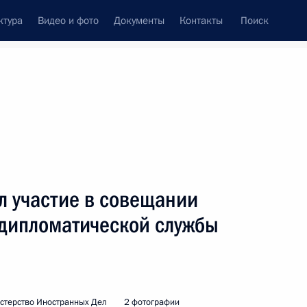
ктура
Видео и фото
Документы
Контакты
Поиск
венный Совет
Совет Безопасности
Комиссии и советы
леграммы
Сведения о Президенте
январь, 2001
ть следующие материалы
л участие в совещании
 дипломатической службы
говоре поздравил Президента
м рождения
стерство Иностранных Дел
2 фотографии