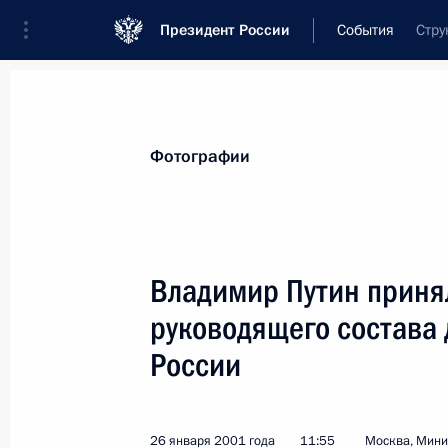
Президент России
События
Стру
Президент
Администрация
Государст
Новости
Стенограммы
Поездки
Те
Фотографии
Показа
Владимир Путин приня
руководящего состава
27 января 2001 года, суббота
России
Владимир Путин в телефонном раз
Молдавии Петра Лучинского с дне
27 января 2001 года, 13:55
26 января 2001 года
11:55
Москва, Мини