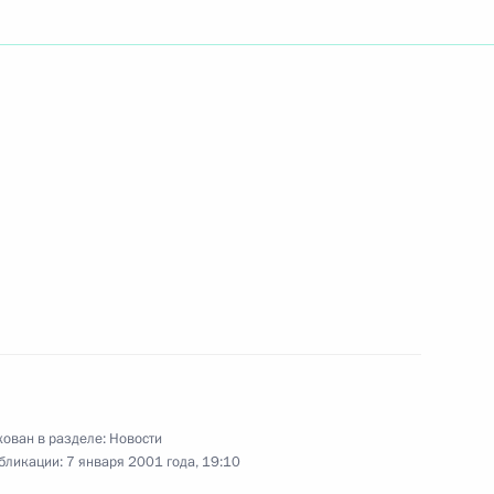
ечественниками,
2
ских переговоров подписан
1
ний
ский Дворец
нские переговоры на высшем
4
ован в разделе:
Новости
бликации:
7 января 2001 года, 19:10
ский Дворец