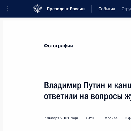
Президент России
События
Стру
Президент
Администрация
Государст
Новости
Стенограммы
Поездки
Те
Фотографии
Показа
Владимир Путин и кан
ответили на вопросы 
Владимир Путин поздравил Омара 
на недавних президентских выбора
10 января 2001 года, 00:00
7 января 2001 года
19:10
Москва
2 ф