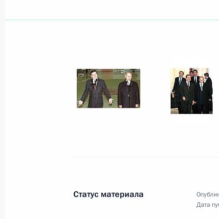
9 января 2001 года, вторник
Владимир Путин встретился с соот
проживающими в Азербайджане
9 января 2001 года, 22:40
Баку
По итогам российско-азербайджан
пакет межгосударственных соглаше
9 января 2001 года, 17:05
Баку, Президент
Состоялись российско-азербайджа
Статус материала
Опублик
уровне
Дата пу
9 января 2001 года, 14:05
Баку, Президент