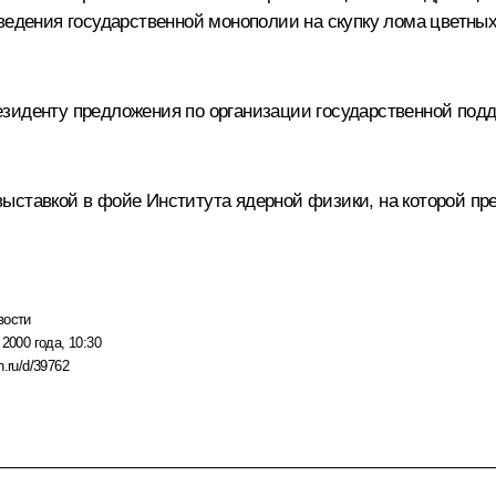
ведения государственной монополии на скупку лома цветны
зиденту предложения по организации государственной подд
ыставкой в фойе Института ядерной физики, на которой пр
вости
 2000 года, 10:30
n.ru/d/39762