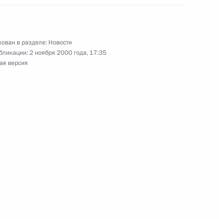
ован в разделе:
Новости
бликации:
2 ноября 2000 года, 17:35
седателем Комиссии при
1
ая версия
 политических репрессий
ладимира Путина
ираком