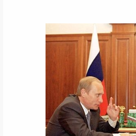
Владимир Путин поздравил Алекса
вступлением в должность Президен
3 ноября 2000 года, 00:00
2 ноября 2000 года, четверг
Состоялся телефонный разговор В
с Президентом Союзной Республик
Воиславом Коштуницей
2 ноября 2000 года, 19:30
Состоялся телефонный разговор В
с Председателем Правительства И