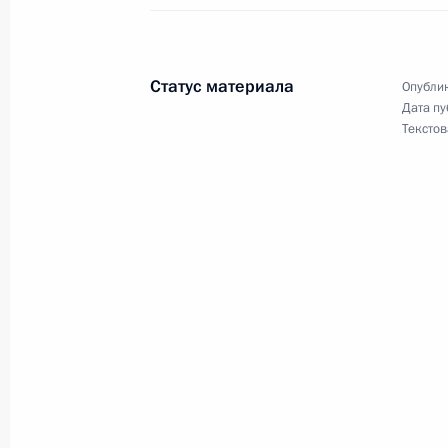
2 ноября 2000 года, 12:30
Москва, Кремль
Статус материала
Опублик
Дата пу
Владимир Путин встретился с Пред
Текстов
Президенте по реабилитации жертв
Александром Яковлевым
2 ноября 2000 года, 12:10
Москва, Кремль
Состоялся телефонный разговор В
с Президентом Франции Жаком Ш
2 ноября 2000 года, 00:00