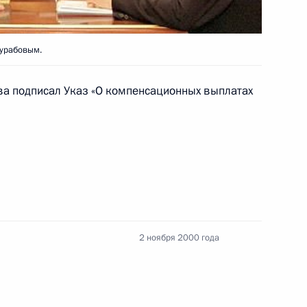
Зурабовым.
ателем Пенсионного фонда
1
тва подписал Указ «О компенсационных выплатах
сионного обеспечения
тречу с Председателем
1
вым
2 ноября 2000 года
стром иностранных дел
1