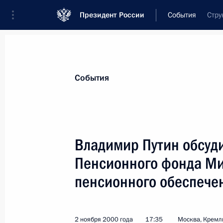
Президент России
События
Стру
Президент
Администрация
Государст
Новости
Стенограммы
Поездки
Те
События
Показа
Владимир Путин обсуд
Пенсионного фонда М
Владимир Путин направил приветст
встречи городов-побратимов Росси
пенсионного обеспече
3 ноября 2000 года, 00:00
2 ноября 2000 года
17:35
Москва, Кремл