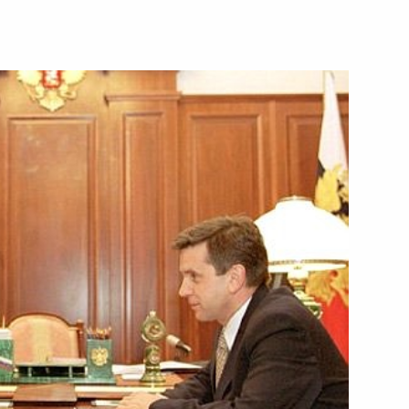
ндра Волкова с официальным
та Удмуртии
ладимира Путина
и Югославия (СРЮ)
ладимира Путина
спании Хосе Мария Аснаром