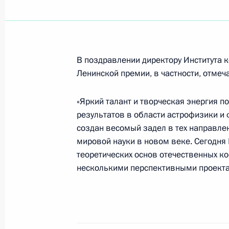
Владимир Путин провел рабочую вс
экономического развития и торго
24 октября 2000 года, 13:50
Москва, Кремл
В поздравлении директору Института 
Ленинской премии, в частности, отмеча
Владимир Путин провел встречу с 
«Яркий талант и творческая энергия 
Федерации Егором Строевым
результатов в области астрофизики и
создан весомый задел в тех направле
24 октября 2000 года, 13:00
Москва, Кремл
мировой науки в новом веке. Сегодня
теоретических основ отечественных к
несколькими перспективными проекта
Владимир Путин поздравил Презид
Дэ Чжуна с присуждением Нобелев
24 октября 2000 года, 00:00