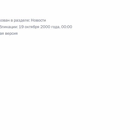
ельному директору Детского
ован в разделе:
Новости
 ответ на приглашение
бликации:
19 октября 2000 года, 00:00
 конференции «Поколение
ая версия
да
ика РАН Олега Трубачева
к
ерховным комиссаром ООН
1