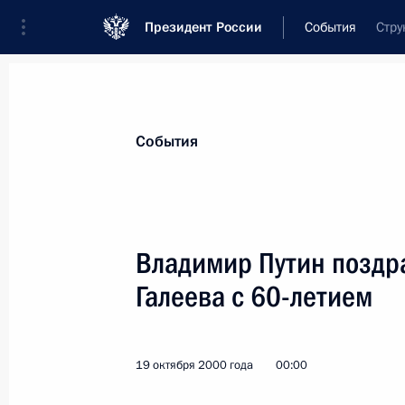
Президент России
События
Стру
Президент
Администрация
Государст
Новости
Стенограммы
Поездки
Те
События
Показа
Владимир Путин поздр
Галеева с 60-летием
Владимир Путин поздравил Игоря Ф
на выборах губернатора Сахалинск
24 октября 2000 года, 15:20
19 октября 2000 года
00:00