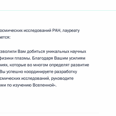
тречу с Министром
вли Германом Грефом
ь
космических исследований РАН, лауреату
ется:
председателем Совета
позволили Вам добиться уникальных научных
 физики плазмы. Благодаря Вашим усилиям
ниях, которые во многом определят развитие
ь
 Вы успешно координируете разработку
осмических исследований, руководите
ми по изучению Вселенной».
ента Республики Корея Ким
ской премии мира