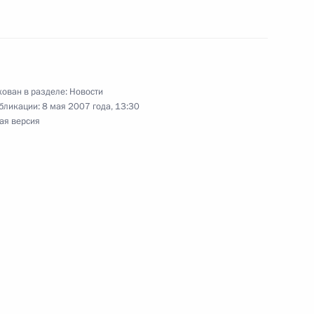
поощрении тренеров
ния на XII Параолимпийских
ован в разделе:
Новости
бликации:
8 мая 2007 года, 13:30
ая версия
 театра и кино Аллу Демидову
вом» IV степени
лить средства из резервного