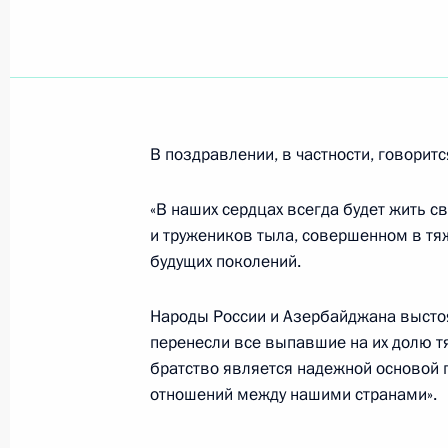
Владимир Путин и Нурсултан Назар
к монументу защитникам Отечеств
10 мая 2007 года, 15:00
Астана
В поздравлении, в частности, говоритс
Владимир Путин наградил ветеран
«В наших сердцах всегда будет жить с
войны, гражданина Украины Евген
и тружеников тыла, совершенном в тя
«За заслуги перед Отечеством» IV с
будущих поколений.
10 мая 2007 года, 14:30
Народы России и Азербайджана выстоя
перенесли все выпавшие на их долю т
В ходе официального визита Прези
братство является надежной основой 
состоялись переговоры Владимира 
отношений между нашими странами».
Казахстана Нурсултаном Назарбае