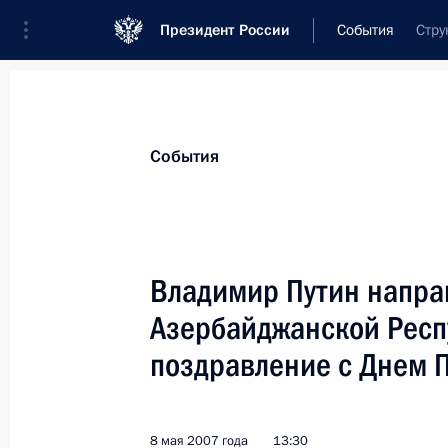
Президент России
События
Стру
Президент
Администрация
Государст
Новости
Стенограммы
Поездки
Те
События
Показа
Владимир Путин напра
Азербайджанской Респ
Президент своим Указом присвоил 
Федерации Алексею Ботяну
поздравление с Днем 
10 мая 2007 года, 15:10
8 мая 2007 года
13:30