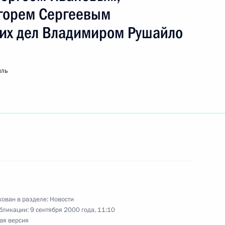
горем Сергеевым
их дел Владимиром Рушайло
ми послами России
1
м Пятовым и Владимиром
мль
ль
тина с Премьер-министром
1
ль
ован в разделе:
Новости
бликации:
9 сентября 2000 года, 11:10
 Государственной Думы
ая версия