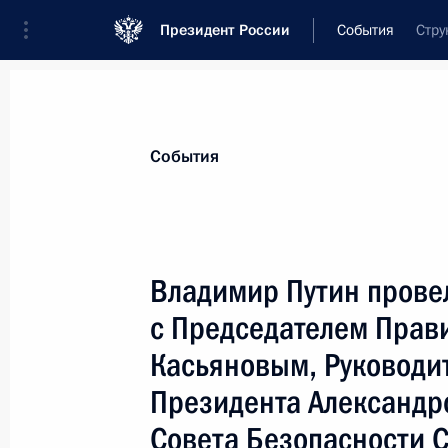
Президент России
События
Стру
Президент
Администрация
Государст
Новости
Стенограммы
Поездки
Те
События
Показа
Владимир Путин прове
с Председателем Прав
Владимир Путин подписал распоря
в четвертом квартале 2000 года 1
Касьяновым, Руководи
«Российской ассоциации Героев»
Президента Александ
13 сентября 2000 года, 00:00
Совета Безопасности 