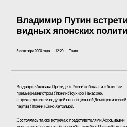
Владимир Путин встрети
видных японских полит
5 сентября 2000 года
12:20
Токио
Во дворце Акасака Президент России общался с бывшим
премьер-министром Японии Ясухиро Накасонэ,
с председателем ведущей оппозиционной Демократической
партии Японии Юкио Хатоямой.
Состоялась также встреча с представителями Ассоциации
депутатов парламента Японии «За дружбу с Россией» во гл