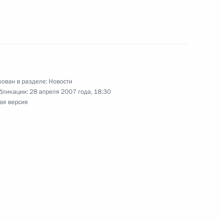
тин осмотрел новый атомный
тречу с губернатором
ован в разделе:
Новости
1
бликации:
28 апреля 2007 года, 18:30
кимовым
ая версия
 «Поларис» осмотрел объекты
3
та в Кольском заливе