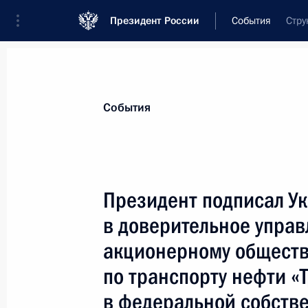
Президент России
События
Стру
Президент
Администрация
Государст
Новости
Стенограммы
Поездки
Те
События
Показа
Президент подписал Ук
в доверительное упра
Владимир Путин поздравил коллект
культурологии с 75-летием со дня 
акционерному обществ
3 мая 2007 года, 12:00
по транспорту нефти «
в федеральной собств