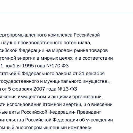
энергопромышленного комплекса Российской
уктуризации атомного
о научно-производственного потенциала,
России»
ссийской Федерации на мировом рынке товаров
атомной энергии в мирных целях, и в соответствии
 21 ноября 1995 года №170-ФЗ
статьей 6 Федерального закона от 21 декабря
осударственного и муниципального имущества»,
лить из Резервного фонда
на от 5 февраля 2007 года №13-ФЗ
чреждений
ряжения имуществом и акциями организаций,
ти использования атомной энергии, и о внесении
ные акты Российской Федерации» Президент
вительства Российской Федерации об учреждении
Атомный энергопромышленный комплекс»
вного фонда Президента