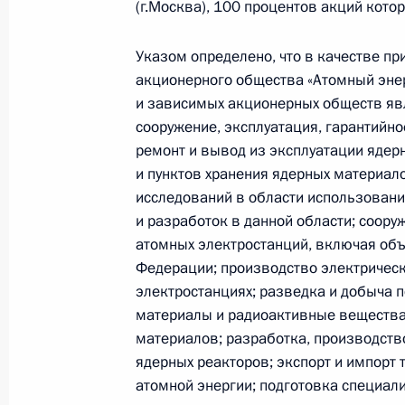
(г.Москва), 100 процентов акций кото
средства для поддержки образоват
учреждений
Указом определено, что в качестве п
27 апреля 2007 года, 17:00
акционерного общества «Атомный эне
и зависимых акционерных обществ яв
сооружение, эксплуатация, гарантийн
ремонт и вывод из эксплуатации ядер
Состоялись переговоры Владимира
и пунктов хранения ядерных материал
Чешской Республики Вацлавом Кла
исследований в области использовани
27 апреля 2007 года, 16:00
Москва, Кремль
и разработок в данной области; соору
атомных электростанций, включая об
Федерации; производство электрическ
Владимир Путин выразил соболезн
электростанциях; разведка и добыча 
Мстислава Ростроповича в связи 
материалы и радиоактивные вещества;
материалов; разработка, производст
музыканта
ядерных реакторов; экспорт и импорт 
27 апреля 2007 года, 15:00
атомной энергии; подготовка специал