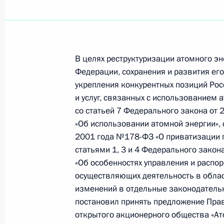
27 апреля 2007 года, пятница
В целях реструктуризации атомного 
Президент подписал Указ «О рестр
Федерации, сохранения и развития ег
энергопромышленного комплекса 
укрепления конкурентных позиций Ро
27 апреля 2007 года, 19:30
и услуг, связанных с использованием 
со статьей 7 Федерального закона от
«Об использовании атомной энергии», 
2001 года №178-ФЗ «О приватизации г
Владимир Путин распорядился выде
статьями 1, 3 и 4 Федерального зако
Президента средства для детских у
«Об особенностях управления и распо
27 апреля 2007 года, 17:15
осуществляющих деятельность в облас
изменений в отдельные законодатель
постановил принять предложение Пра
открытого акционерного общества «
Владимир Путин выделил из Резер