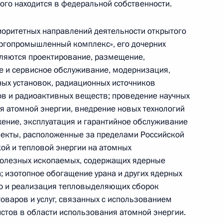
рого находится в федеральной собственности.
ельных и социальных
риоритетных направлений деятельности открытого
ргопромышленный комплекс», его дочерних
ляются проектирование, размещение,
ое и сервисное обслуживание, модернизация,
ных установок, радиационных источников
 Путина с Президентом
7
ов и радиоактивных веществ; проведение научных
усом
я атомной энергии, внедрение новых технологий
жение, эксплуатация и гарантийное обслуживание
ъекты, расположенные за пределами Российской
ой и тепловой энергии на атомных
ования родным и близким
полезных ископаемых, содержащих ядерные
с кончиной выдающегося
 изотопное обогащение урана и других ядерных
во и реализация тепловыделяющих сборок
товаров и услуг, связанных с использованием
истов в области использования атомной энергии.