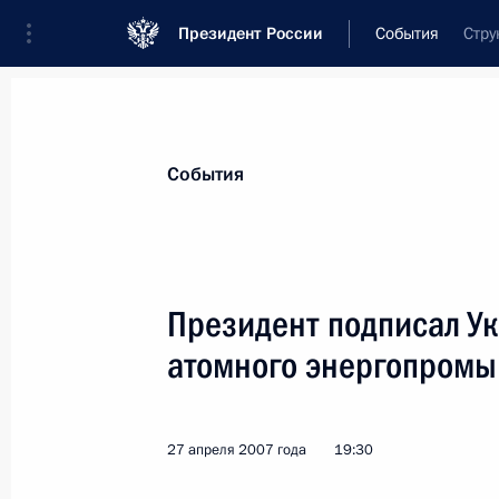
Президент России
События
Стру
Президент
Администрация
Государст
Новости
Стенограммы
Поездки
Те
События
Показа
Президент подписал Ук
атомного энергопромы
Президент освободил Владимира Г
заместителя директора Федеральн
приставов – заместителя главного 
27 апреля 2007 года
19:30
Российской Федерации
28 апреля 2007 года, 10:30