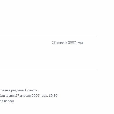
ования родным и близким
ой известного актера
27 апреля 2007 года
поправках в Бюджетный
д к трехлетнему
Стабилизационного фонда
 поколений
ован в разделе:
Новости
бликации:
27 апреля 2007 года, 19:30
ая версия
ра научно-
огии человека и гигиены