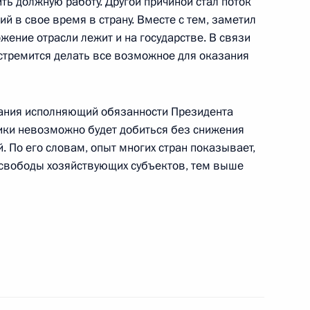
ь должную работу. Другой причиной стал поток
ента Владимир Путин
 в свое время в страну. Вместе с тем, заметил
еннадию Селезневу
жение отрасли лежит и на государстве. В связи
о закона «О внесении
о стремится делать все возможное для оказания
Российской Федерации
щания исполняющий обязанности Президента
ики невозможно будет добиться без снижения
. По его словам, опыт многих стран показывает,
 свободы хозяйствующих субъектов, тем выше
ента Владимир Путин своим
а от исполнения
авителя главы государства