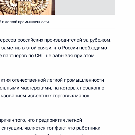
й и легкой промышленности.
ия государственных наград
5
нтересов российских производителей за рубежом,
, заметив в этой связи, что России необходимо
е партнеров по СНГ, не забывая при этом
ента Владимир Путин
вития отечественной легкой промышленности
ударственного университета
ольными мастерскими, на которых незаконно
графии, летчика-космонавта,
льзованием известных торговых марок
иктора Савиных орденом
тепени
причин того, что предприятия легкой
итуации, является тот факт, что работники