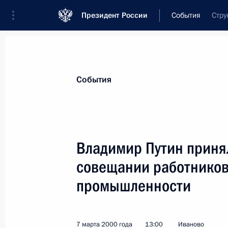
Президент России
События
Стру
Президент
Администрация
Государст
Новости
Стенограммы
Поездки
Те
События
Показа
Владимир Путин принял
совещании работников 
Исполняющий обязанности Презид
поздравил олимпийского чемпиона 
промышленности
заслуженного мастера спорта Петр
8 марта 2000 года, 00:00
7 марта 2000 года
13:00
Иваново