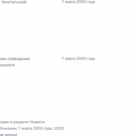
 текстильной
7 марта 2000 года
сполняющего обязанности
ина с Президентом Польши
вом совещании
7 марта 2000 года
енности
 заместителем Председателя
нко
нта, Председатель
ован в разделе:
Новости
вел совещание с вице-
бликации:
7 марта 2000 года, 13:00
ая версия