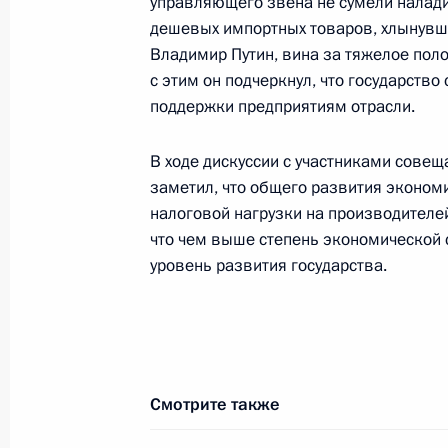
управляющего звена не сумели наладит
Исполняющий обязанности Презид
дешевых импортных товаров, хлынувший
направил Председателю Госдумы Г
Владимир Путин, вина за тяжелое поло
заключение на проект федеральног
с этим он подчеркнул, что государств
поддержки предприятиям отрасли.
изменений и дополнений в Закон 
«О милиции»
В ходе дискуссии с участниками сове
7 марта 2000 года, 00:00
заметил, что общего развития эконом
налоговой нагрузки на производителей
что чем выше степень экономической
Исполняющий обязанности Презид
уровень развития государства.
указом освободил Юрия Брусницын
обязанностей полномочного предст
в Свердловской области
7 марта 2000 года, 00:00
Смотрите также