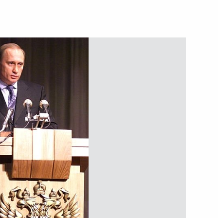
мир Путин ответил
венные награды жительницам
2
отраслевом совещании
1
 промышленности