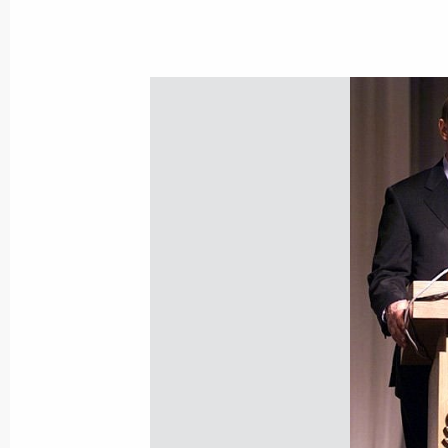
7 марта 2000 года, вторник
Во время поездки в Иваново Влади
на вопросы журналистов
7 марта 2000 года, 18:00
Владимир Путин вручил государст
Иваново
7 марта 2000 года, 16:00
Иваново
Владимир Путин принял участие в 
работников текстильной и легкой