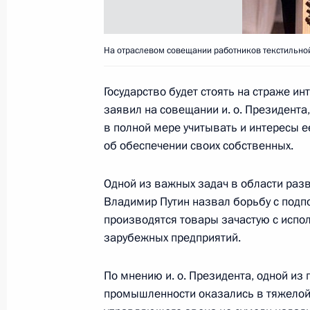
7 марта 2000 года, 13:00
Иваново
На отраслевом совещании работников текстильно
В Кремле прошла церемония вручен
Государство будет стоять на страже и
7 марта 2000 года, 11:00
Москва
заявил на совещании и. о. Президента
в полной мере учитывать и интересы е
об обеспечении своих собственных.
Исполняющий обязанности Презид
Одной из важных задач в области раз
наградил ректора Московского гос
Владимир Путин назвал борьбу с подп
геодезии, аэрофотосъемки и карто
производятся товары зачастую с испо
дважды Героя Советского Союза В
зарубежных предприятий.
«За заслуги перед Отечеством» II с
7 марта 2000 года, 00:00
По мнению и. о. Президента, одной из 
промышленности оказались в тяжелой с