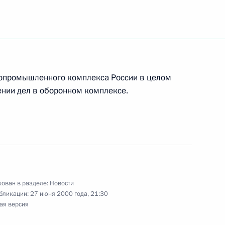
рарной депутатской группы
 Харитоновым
гропромышленного комплекса России в целом
жении дел в оборонном комплексе.
идентом компании «Интеррос»
1
ован в разделе:
Новости
бликации:
27 июня 2000 года, 21:30
номоченным по правам
ая версия
овым