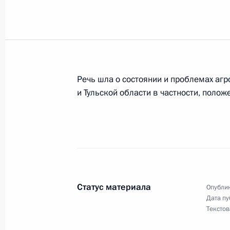
29 июня 2000 года, 20:00
Москва, Кремль
Президент встретился с лидером аг
в Государственной Думе Николаем
Речь шла о состоянии и проблемах а
29 июня 2000 года, 19:00
Москва, Кремль
и Тульской области в частности, поло
Владимир Путин встретился с през
Владимиром Потаниным
29 июня 2000 года, 15:00
Москва, Кремль
Статус материала
Опублик
Дата пу
Владимир Путин встретился с упол
Текстов
человека в России Олегом Мирон