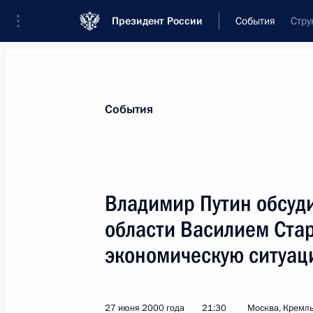
Президент России
События
Стру
Президент
Администрация
Государст
Новости
Стенограммы
Поездки
Те
События
Показа
Владимир Путин обсуди
области Василием Ста
29 июня 2000 года, четверг
экономическую ситуац
Владимир Путин обсудил с Председ
Селезневым ход рассмотрения пар
касающихся налоговой сферы и гос
27 июня 2000 года
21:30
Москва, Кремл