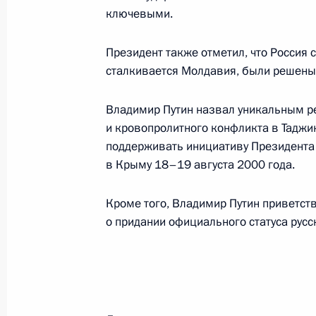
ключевыми.
скоропостижной кончиной
3 июля 2000 года, 00:00
Президент также отметил, что Россия 
сталкивается Молдавия, были решены
Владимир Путин направил поздрав
Владимир Путин назвал уникальным ре
Александру Лукашенко в связи с 
и кровопролитного конфликта в Таджик
республики – Днем независимости
поддерживать инициативу Президента
в Крыму 18–19 августа 2000 года.
3 июля 2000 года, 00:00
Кроме того, Владимир Путин приветст
о придании официального статуса русс
Владимир Путин поздравил презид
России, заслуженного архитектора
с 70-летием
3 июля 2000 года, 00:00