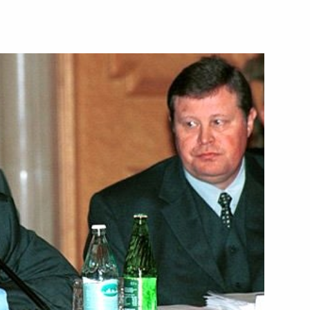
седателем Центризбиркома
1
тречу с Председателем
1
вым
 с членами Правительства
 Президента