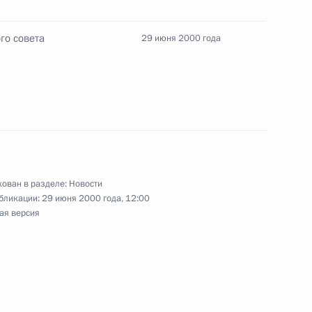
го совета
29 июня 2000 года
 Клару Лучко с юбилеем
назначении Валерия
директора – начальником
ован в разделе:
Новости
сти высших органов
бликации:
29 июня 2000 года, 12:00
ая версия
венной фельдъегерской службы