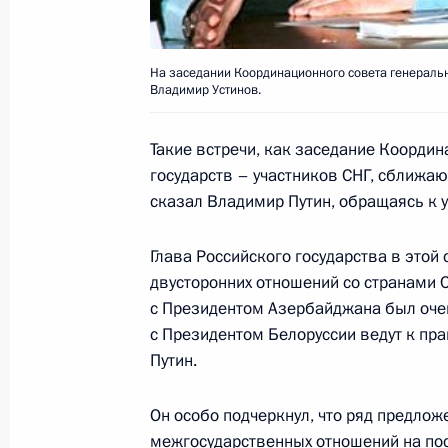
На заседании Координационного совета генеральн
Владимир Путин принял руководит
Владимир Устинов.
«Отечество – вся Россия» Евгения 
Такие встречи, как заседание Коорди
3 июля 2000 года, 11:05
Москва, Кремль
государств – участников СНГ, сближаю
сказал Владимир Путин, обращаясь к 
Владимир Путин своим указом наз
Глава Российского государства в этой
управляющим от Российской Федер
двусторонних отношений со странами СН
реконструкции и развития (ЕБРР)
с Президентом Азербайджана был оче
3 июля 2000 года, 00:00
с Президентом Белоруссии ведут к пра
Путин.
Он особо подчеркнул, что ряд предло
Владимир Путин выразил соболезн
межгосударственных отношений на пос
артиста Белоруссии и СССР Николая