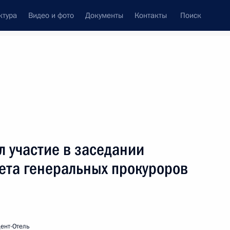
ктура
Видео и фото
Документы
Контакты
Поиск
венный Совет
Совет Безопасности
Комиссии и советы
леграммы
Сведения о Президенте
июль, 2000
ть следующие материалы
 участие в заседании
ета генеральных прокуроров
водителем думской фракции
1
ент-Отель