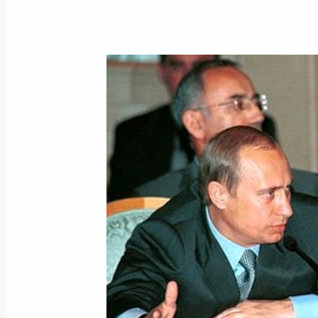
Владимир Путин встретился с Пред
Александром Вешняковым
3 июля 2000 года, 21:00
Москва, Кремль
Владимир Путин провел рабочую вс
Правительства Михаилом Касьяно
3 июля 2000 года, 13:20
Москва, Кремль
Владимир Путин провел совещание
и представителями Администрации
3 июля 2000 года, 11:55
Москва, Кремль