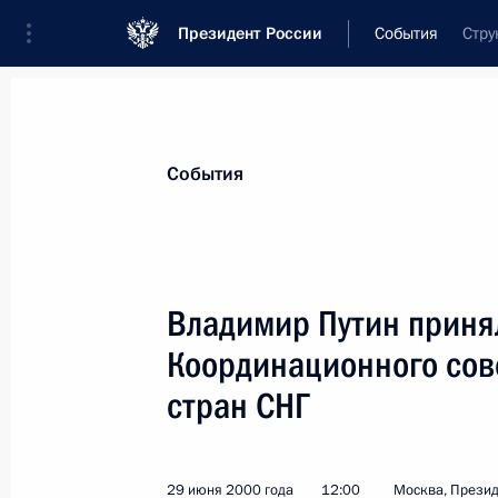
Президент России
События
Стру
Президент
Администрация
Государст
Новости
Стенограммы
Поездки
Те
События
Показа
Владимир Путин принял
Координационного сов
3 июля 2000 года, понедельник
стран СНГ
Владимир Путин встретился с руко
«Яблоко» Григорием Явлинским
3 июля 2000 года, 22:05
Москва, Кремль
29 июня 2000 года
12:00
Москва, Презид