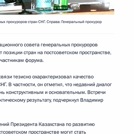
ых прокуроров стран СНГ. Справа: Генеральный прокурор
еля думской фракции
1
Примакова
национного совета генеральных прокуроров
т позиции стран на постсоветском пространстве,
участникам форума.
начил Германа Грефа
 связи тезисно охарактеризовал качество
ации в Европейском банке
Г. В частности, он отметил, что недавний диалог
нь конструктивным и основательным. Встречи
ктическому результату, подчеркнул Владимир
жений Президента Казахстана по развитию
ования семье народного
тсоветском пространстве могут стать
 Еременко в связи с его