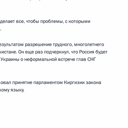
сделает все, чтобы проблемы, с которыми
.
ление Президенту Белоруссии
зультатом разрешение трудного, многолетнего
национальным праздником
истане. Он еще раз подчеркнул, что Россия будет
 Украины о неформальной встрече глав СНГ
вовал принятие парламентом Киргизии закона
кому языку.
ента Союза архитекторов
 РСФСР Юрия Гнедовского