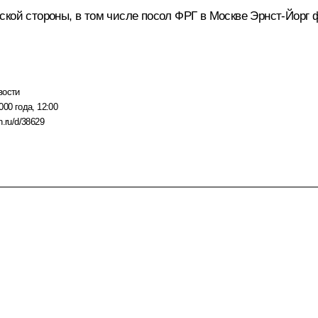
ской стороны, в том числе посол ФРГ в Москве Эрнст-Йорг
вости
000 года, 12:00
n.ru/d/38629