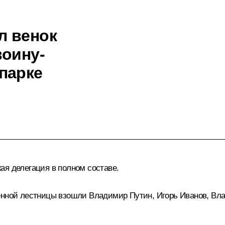
л венок
воину-
парке
ая делегация в полном составе.
менной лестницы взошли Владимир Путин, Игорь Иванов, Вл