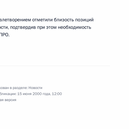
довлетворением отметили близость позиций
оболезнования Любови
ости, подтвердив при этом необходимость
 кончиной ее супруга
ПРО.
ление коллективу
ртек» в связи с 75-летием
ован в разделе:
Новости
бликации:
15 июня 2000 года, 12:00
ая версия