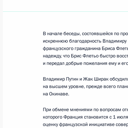
Владимир Путин встретился с пред
германских компаний
В начале беседы, состоявшейся по п
16 июня 2000 года, 14:00
Берлин, Дом Нем
искреннюю благодарность Владимиру 
французского гражданина Бриса Флеть
надежду, что Брис Флетьо быстро восс
Владимир Путин возложил венок к 
и передал добрые пожелания ему и ег
освободителю в Трептов-парке
Владимир Путин и Жак Ширак обсудил
16 июня 2000 года, 12:00
Берлин
на высшем уровне, прежде всего план
на Окинаве.
Президент направил приветствие у
При обмене мнениями по вопросам от
армян России»
которого Франция становится с 1 июля
16 июня 2000 года, 00:00
оценку французской инициативе сове