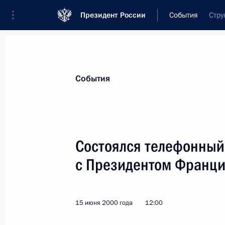
Президент России
События
Стру
Президент
Администрация
Государст
Новости
Стенограммы
Поездки
Те
События
Показа
Состоялся телефонный
с Президентом Франц
Владимир Путин и Герхард Шредер 
на которой представлена часть «Б
недавно переданной Россией герм
15 июня 2000 года
12:00
16 июня 2000 года, 14:30
Берлин