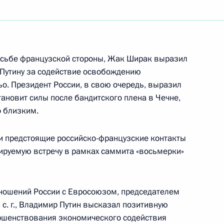
ставителями ведущих
1
росьбе французской стороны, Жак Ширак выразил
ецкой Экономики
Путину за содействие освобождению
о. Президент России, в свою очередь, выразил
тановит силы после бандитского плена в Чечне,
монументу советскому воину-
2
о близким.
и предстоящие российско-французские контакты
ируемую встречу в рамках саммита «восьмерки»
чредительному съезду «Союза
ношений России с Евросоюзом, председателем
 с. г., Владимир Путин высказал позитивную
ршенствования экономического содействия