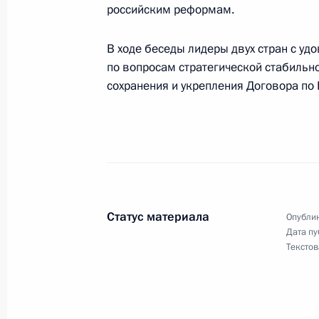
российским реформам.
В ходе беседы лидеры двух стран с у
Президент направил телеграмму с
по вопросам стратегической стабильн
Гориной в связи со скоропостижной
сохранения и укрепления Договора по 
Григория Горина
16 июня 2000 года, 00:00
Владимир Путин направил поздрав
Международного детского центра «А
Статус материала
центра
Опублик
Дата пу
16 июня 2000 года, 00:00
Текстов
15 июня 2000 года, четверг