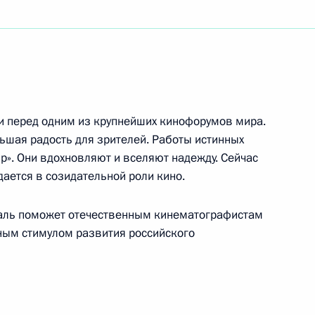
астью 3 статьи 107
и отклонил принятый
000 года и одобренный
года Федеральный закон
и перед одним из крупнейших кинофорумов мира.
льшая радость для зрителей. Работы истинных
р». Они вдохновляют и вселяют надежду. Сейчас
ается в созидательной роли кино.
ьер-министром
1
аль поможет отечественным кинематографистам
вным стимулом развития российского
абочем ужине глав государств
1