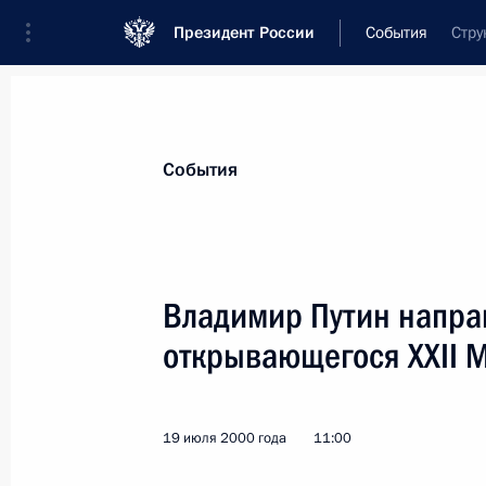
Президент России
События
Стру
Президент
Администрация
Государст
Новости
Стенограммы
Поездки
Те
События
Показа
Владимир Путин напра
открывающегося XXII 
Владимир Путин подписал ряд фед
22 июля 2000 года, 00:00
19 июля 2000 года
11:00