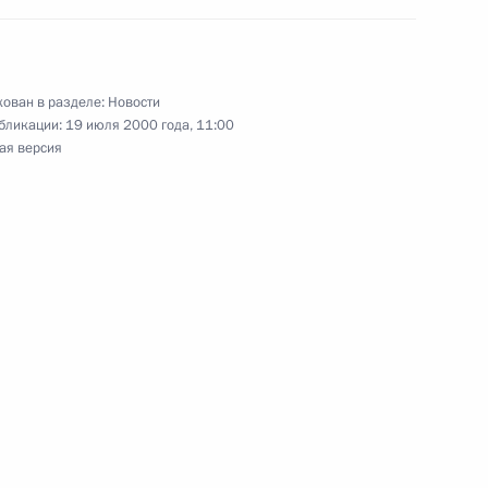
ован в разделе:
Новости
бликации:
19 июля 2000 года, 11:00
ая версия
зидентом США Биллом
2
 по проблемам развития
1
го регионов
олезнования родным