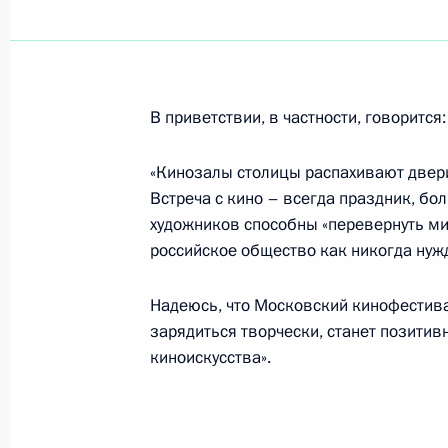
Владимир Путин в соответствии с ч
Конституции Российской Федераци
Государственной Думой 28 июня 2
Советом Федерации 7 июля 2000 
«О холдингах»
В приветствии, в частности, говорится:
22 июля 2000 года, 00:00
«Кинозалы столицы распахивают двер
Встреча с кино – всегда праздник, бо
художников способны «перевернуть ми
21 июля 2000 года, пятница
российское общество как никогда нужд
Владимир Путин встретился с Прем
Надеюсь, что Московский кинофестив
Великобритании Энтони Блэром
зарядиться творчески, станет позити
21 июля 2000 года, 19:20
Япония, Окинава
киноискусства».
Владимир Путин принял участие в р