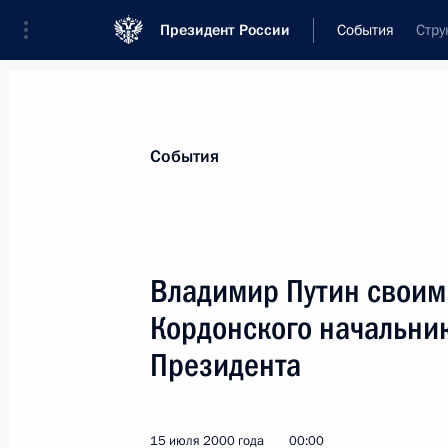
Президент России
События
Стру
Президент
Администрация
Государст
Новости
Стенограммы
Поездки
Те
События
Показа
Владимир Путин своим
Кордонского начальни
Владимир Путин направил Председ
Геннадию Селезневу заключение н
Президента
закона «О внесении дополнения в 
закона «Об основах системы проф
и правонарушений несовершенноле
15 июля 2000 года
00:00