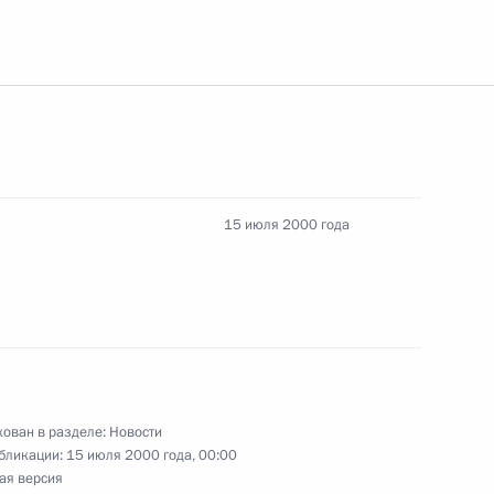
 Государственной Думы
назначении Владимира
ителем Президента
15 июля 2000 года
овека и гражданина
ительную телеграмму
ован в разделе:
Новости
кеанологии, физики
бликации:
15 июля 2000 года, 00:00
ию Смирнову в связи с 60-
ая версия