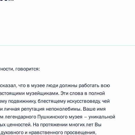
ку Милинчук Уполномоченным
йском суде по правам
ности, говорится:
тречу с Председателем
1
ым
 сказал, что в музее люди должны работать всю
 настоящими музейщиками. Эти слова в полной
му подвижнику, блестящему искусствоведу, чей
 и личная репутация непоколебимы. Ваше имя
м легендарного Пушкинского музея – уникальной
ого художника СССР,
х ценностей. На протяжении многих лет Вы
дожеств Юрия Кугача с 90-
 духовного и нравственного просвещения,