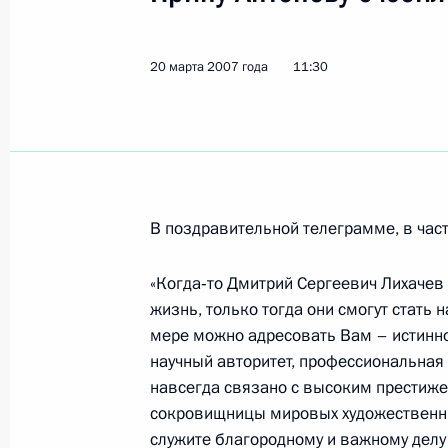
Владимир Путин назначил Верони
20 марта 2007 года
11:30
Российской Федерации при Европе
человека
21 марта 2007 года, 13:50
В поздравительной телеграмме, в част
Владимир Путин провел рабочую вс
Правительства Михаилом Фрадков
«Когда‑то Дмитрий Сергеевич Лихачев
21 марта 2007 года, 13:40
Ново-Огарево
жизнь, только тогда они смогут стать
мере можно адресовать Вам – истинно
научный авторитет, профессиональная
навсегда связано с высоким престиже
Владимир Путин поздравил народн
сокровищницы мировых художественны
академика Российской академии ху
служите благородному и важному делу
летием