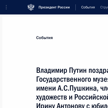
Президент России
События
Стру
Президент
Администрация
Государст
Новости
Стенограммы
Поездки
Те
События
Показа
Владимир Путин поздр
Государственного музе
Президент подписал Указ «Вопросы
Уполномоченного Российской Феде
имени А.С.Пушкина, ч
по правам человека»
художеств и Российск
21 марта 2007 года, 14:00
Ирину Антонову с юби