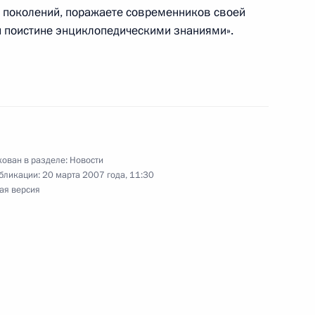
 поколений, поражаете современников своей
 поистине энциклопедическими знаниями».
ескими событиями в Самаре,
ован в разделе:
Новости
бликации:
20 марта 2007 года, 11:30
ая версия
реди лидеров мирового рынка
1