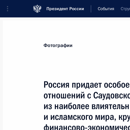
Президент России
События
Стру
Президент
Администрация
Государст
Новости
Стенограммы
Поездки
Те
Фотографии
Показа
Россия придает особо
отношений с Саудовск
Владимир Путин объявил благодарн
физкультурно-спортивного обществ
из наиболее влиятельн
15 февраля 2007 года, 15:00
и исламского мира, к
финансово-экономиче