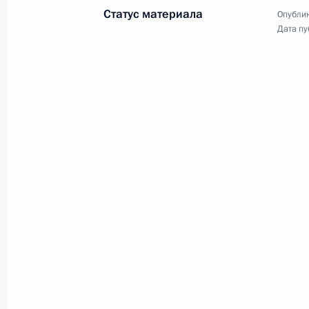
Статус материала
Опублик
Дата пу
Президент своим распоряжением у
знака лауреата Государственной п
15 февраля 2007 года, 12:50
Владимир Путин поздравил коллект
Дома музыки с первой годовщиной
15 февраля 2007 года, 12:05
14 февраля 2007 года, среда
Состоялся телефонный разговор В
с Президентом Туркменистана Гу