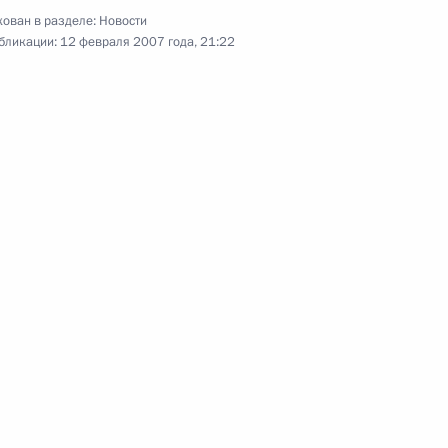
ован в разделе:
Новости
бликации:
12 февраля 2007 года, 21:22
твердил описание фрачного
ремии
ив Санкт-Петербургского
 его создания
ладимира Путина
рбаном Бердымухаммедовым