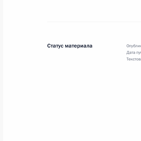
Президент подписал Указ «О Федер
по поставкам вооружения, военной
и материальных средств»
5 февраля 2007 года, 19:40
Статус материала
Опублик
Дата пу
Текстов
Президент подписал Указ «О некот
акционерного общества «Объедине
корпорация»
5 февраля 2007 года, 19:35
Владимир Путин подписал указы о
в перечень стратегических предпри
акционерных обществ, утвержденн