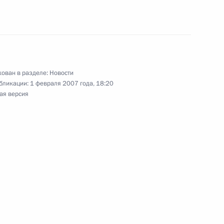
альном агентстве
, специальной техники
ован в разделе:
Новости
бликации:
1 февраля 2007 года, 18:20
ая версия
орых вопросах открытого
нная авиастроительная
 внесении изменений
ятий и стратегических
ый Указом Президента