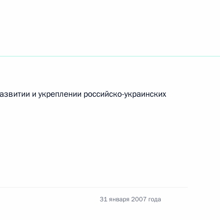
закон «Об особенностях
ством и акциями
ельность в области
 о внесении изменений
ы Российской Федерации»
азвитии и укреплении российско-украинских
твие организаторам
авки «Молодые художники
31 января 2007 года