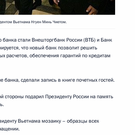
идентом Вьетнама Нгуен Минь Чиетом.
ика, академика и советника
 банка стали Внешторгбанк России (ВТБ) и Банк
нируется, что новый банк позволит решить
х расчетов, обеспечения гарантий по кредитам
 банка, сделали запись в книге почетных гостей.
йского чемпиона по легкой
ссии Николая Сидорова с 50-
ой стороны подарил Президенту России на память
ь.
зиденту Вьетнама мозаику – образцы всех
ращении.