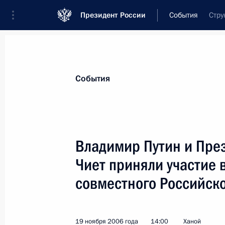
Президент России
События
Стру
Президент
Администрация
Государст
Новости
Стенограммы
Поездки
Те
События
Показа
Владимир Путин и Пре
Чиет приняли участие 
Владимир Путин утвердил перечень
Генеральной Прокуратуре, полном
совместного Российско
Президента в федеральных округах,
Российской Федерации по итогам 
России» 25 октября 2006 года
19 ноября 2006 года
14:00
Ханой