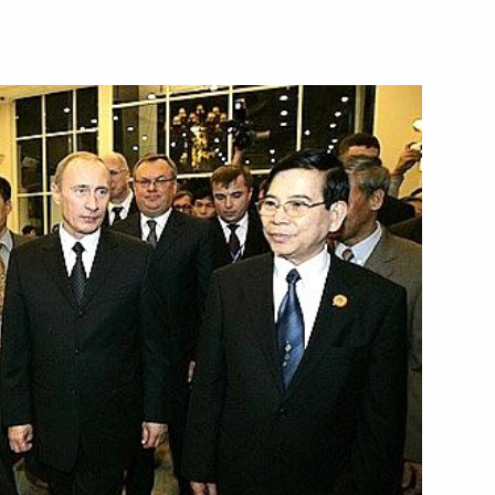
 учреждении геральдического
ой регистрационной службы»
ента Союза парикмахеров
ондрашову с юбилеем
ика-мультипликатора Эдуарда