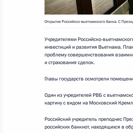
23 ноября 2006 года, 12:30
Открытие Российско-вьетнамского банка. С През
Владимир Путин поздравил математ
Учредителями Российско-вьетнамского
РАН Андрея Гончара с 75-летием
инвестиций и развития Вьетнама. Пла
проблему совершенствования взаимны
23 ноября 2006 года, 12:20
и страхования сделок.
Главы государств осмотрели помещение
Владимир Путин поздравил олимпи
атлетике, заслуженного тренера Ро
Один из учредителей РВБ с вьетнамск
летием
картину с видом на Московский Кремл
23 ноября 2006 года, 12:10
Российский учредитель преподнес Пре
российских банкнот, находящихся в об