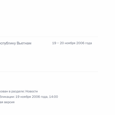
правляется с ростом
1
жду Россией и Финляндией
спублику Вьетнам
19 − 20 ноября 2006 года
седателем Совета
1
в гражданского общества
овой
ован в разделе:
Новости
бликации:
19 ноября 2006 года, 14:00
ателем Правительства
1
ая версия
кономическую ситуацию