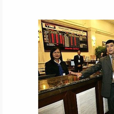
23 ноября 2006 года, 18:15
Владимир Путин подписал Указ «Об
знака-эмблемы и флага Федеральн
23 ноября 2006 года, 18:00
Владимир Путин поздравил презид
и косметологов России Долорес К
23 ноября 2006 года, 14:20
Владимир Путин поздравил художн
Назарова с 65-летием