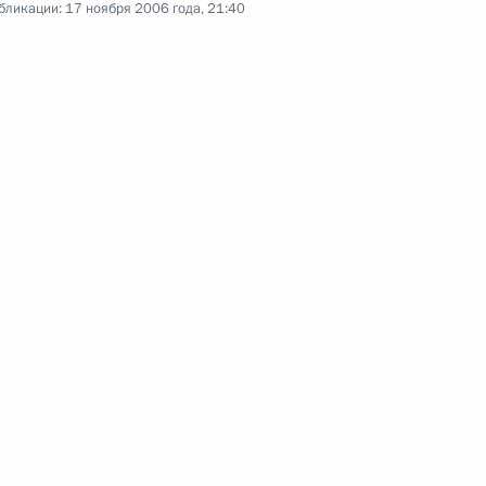
бликации:
17 ноября 2006 года, 21:40
ветствовали подписание
них переговоров
ров экономик – участниц
1
экономическое