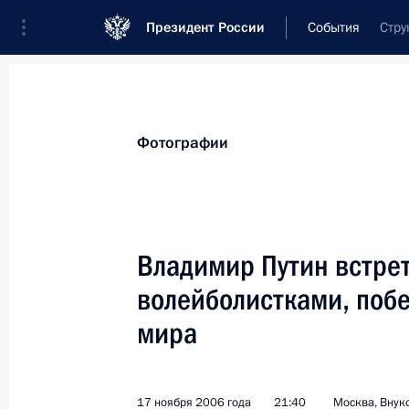
Президент России
События
Стру
Президент
Администрация
Государст
Новости
Стенограммы
Поездки
Те
Фотографии
Показа
Владимир Путин встре
волейболистками, поб
Состоялись переговоры Владимира
Вьетнама Нгуен Минь Чиета
мира
20 ноября 2006 года, 10:00
Ханой
17 ноября 2006 года
21:40
Москва, Внук