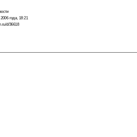
вости
 2006 года, 18:21
n.ru/d/36618