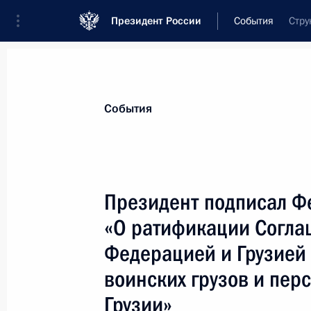
Президент России
События
Стру
Президент
Администрация
Государст
Новости
Стенограммы
Поездки
Те
События
Показа
Президент подписал Ф
«О ратификации Согла
Владимир Путин поздравил Луиса И
с переизбранием на пост Президен
Федерацией и Грузией 
30 октября 2006 года, 00:00
воинских грузов и пер
Грузии»