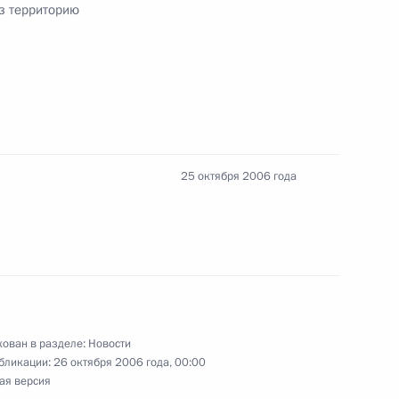
ез территорию
е
тиста СССР, педагога-
го Большого театра России,
го музыкального театра
25 октября 2006 года
ировича-Данченко Михаила
иков автомобильного
ован в разделе:
Новости
раздником
бликации:
26 октября 2006 года, 00:00
ая версия