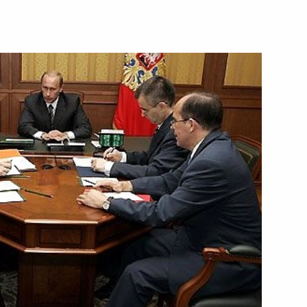
ии Бочаров Ручей Премьер-
2
ня
е послание участникам
ой конференции
ной энергии
 Шелпакова – олимпийского
, министра по делам