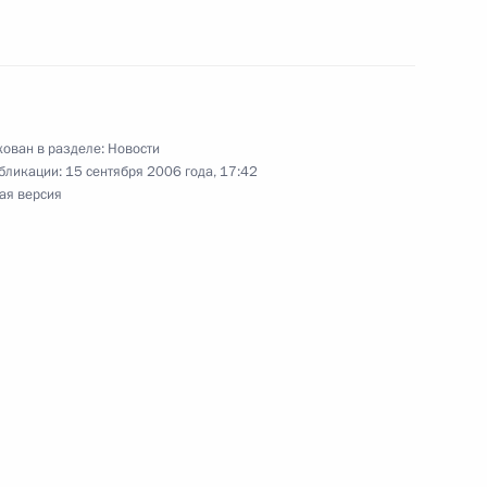
ика РАН Георгия Бюшгенса
ован в разделе:
Новости
бликации:
15 сентября 2006 года, 17:42
ную телеграмму
ая версия
лавному дирижеру
симфонического оркестра
оренштейну по случаю его 60-
вие участникам и гостям
я морских вузов «Молодые