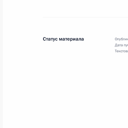
Владимир Путин поздравил академ
с 90-летним юбилеем
16 сентября 2006 года, 00:00
Статус материала
Опублик
Дата пу
Президент направил поздравитель
Текстов
художественному руководителю и г
Государственного академического 
России им.Е.Ф.Светланова Марку Г
летия
16 сентября 2006 года, 00:00
Владимир Путин направил приветст
первого Международного фестивал