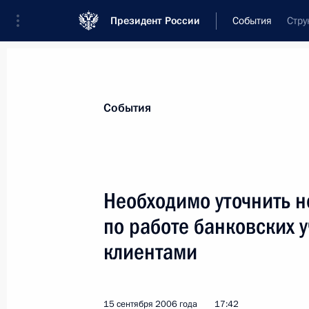
Президент России
События
Стру
Президент
Администрация
Государст
Новости
Стенограммы
Поездки
Те
События
Показа
Необходимо уточнить 
по работе банковских 
18 сентября 2006 года, понедельн
клиентами
Владимир Путин встретился с губе
Михаилом Кузнецовым
18 сентября 2006 года, 20:45
Сочи
15 сентября 2006 года
17:42