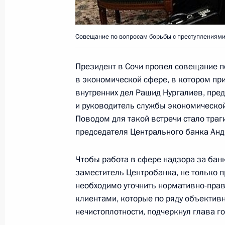
молодежи, физической культуры и с
летием
Совещание по вопросам борьбы с преступлениями
18 сентября 2006 года, 00:00
Президент в Сочи провел совещание п
в экономической сфере, в котором пр
Владимир Путин поздравил коллек
внутренних дел Рашид Нургалиев, пре
государственной консерватории им
и руководитель службы экономическо
со дня основания вуза
Поводом для такой встречи стало траг
18 сентября 2006 года, 00:00
председателя Центрального банка Анд
Чтобы работа в сфере надзора за бан
заместитель Центробанка, не только 
17 сентября 2006 года, воскресен
необходимо уточнить нормативно-прав
Владимир Путин встретился с руко
клиентами, которые по ряду объектив
«большой восьмерки»
нечистоплотности, подчеркнул глава го