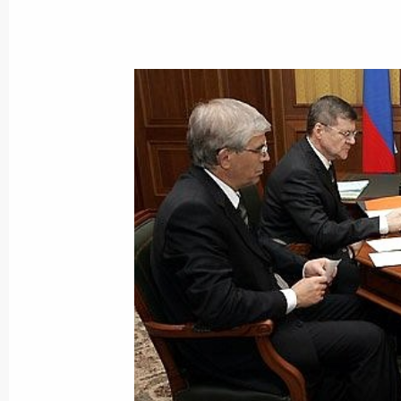
Владимир Путин принял в резиденц
министра Венгрии Ференца Дюрча
18 сентября 2006 года, 16:30
Сочи
Президент направил приветственно
юбилейной 50-й сессии Генеральн
Международного агентства по атом
18 сентября 2006 года, 00:00
Владимир Путин поздравил Сергея
чемпиона по велосипедному спорту