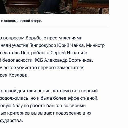
порта Омской области – с 50-
 в экономической сфере.
о вопросам борьбы с преступлениями
иняли участие Генпрокурор Юрий Чайка, Министр
тив Новосибирской
дседатель Центробанка Сергей Игнатьев
ени М.И.Глинки с 50-летием
й безопасности ФСБ Александр Бортников.
ическое убийство первого заместителя
рея Козлова.
ковской деятельностью, которую вел первый
продолжилась, но и была более эффективной,
ье
овую базу по работе банков со своими
водителями парламентов стран
ных критериев вызывают подозрение в их
2
сударства.