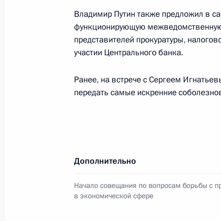
17 сентября 2006 года, 14:00
Сочи
Владимир Путин также предложил в са
функционирующую межведомственную 
представителей прокуратуры, налогов
16 сентября 2006 года, суббота
участии Центрального банка.
Владимир Путин встретился с Госу
Ранее, на встрече с Сергеем Игнатье
Союзного государства России и Б
передать самые искренние соболезно
16 сентября 2006 года, 11:50
Сочи, Бочаров
Владимир Путин поздравил заслуже
олимпийских чемпионов, многокра
Дополнительно
и Европы братьев Белоглазовых с
Начало совещания по вопросам борьбы с п
16 сентября 2006 года, 00:00
в экономической сфере