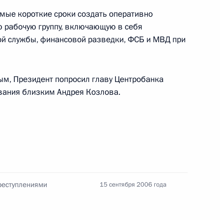
мые короткие сроки создать оперативно
рабочую группу, включающую в себя
ой службы, финансовой разведки, ФСБ и МВД при
дарственным секретарем
1
вым, Президент попросил главу Центробанка
елоруссии Павлом Бородиным
вания близким Андрея Козлова.
 Ручей
нных мастеров спорта СССР,
тных чемпионов мира
 50-летним юбилеем
реступлениями
15 сентября 2006 года