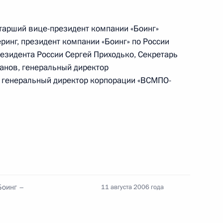
ков Тбилисского
старший вице-президент компании «Боинг»
русского драматического
инг, президент компании «Боинг» по России
еном Дружбы
езидента России Сергей Приходько, Секретарь
анов, генеральный директор
, генеральный директор корпорации «ВСМПО-
ю Республику
3
Боинг –
11 августа 2006 года
тречу с главой Республики
1