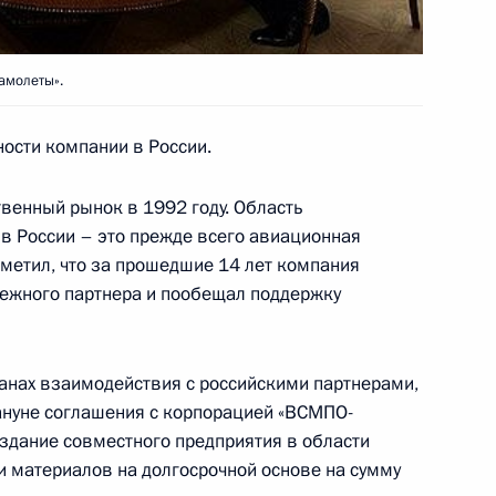
амолеты».
слуги перед Отечеством» IV
ости компании в России.
а Научного центра здоровья
нских наук Александра
твенный рынок в 1992 году. Область
 в России – это прежде всего авиационная
тметил, что за прошедшие 14 лет компания
дежного партнера и пообещал поддержку
ободил полковника милиции
анах взаимодействия с российскими партнерами,
альника Управления
ануне соглашения с корпорацией «ВСМПО-
здание совместного предприятия в области
 и материалов на долгосрочной основе на сумму