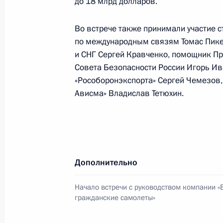
до 18 млрд долларов.
Владимир Путин наградил работни
Во встрече также принимали участие 
государственного академического 
по международным связям Томас Пикер
театра имени А.С.Грибоедова орд
и СНГ Сергей Кравченко, помощник Пр
Совета Безопасности России Игорь Ив
11 августа 2006 года, 00:00
«Рособоронэкспорта» Сергей Чемезов
Ависма» Владислав Тетюхин.
10 августа 2006 года, четверг
Владимир Путин посетил Удмуртску
10 августа 2006 года, 18:30
Ижевск
Дополнительно
Начало встречи с руководством компании «
гражданские самолеты»
Владимир Путин провел рабочую вс
Мордовия Николаем Меркушкиным