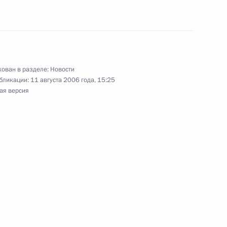
вия
ский федеральный округ
3
у Мордовия
ован в разделе:
Новости
бликации:
11 августа 2006 года, 15:25
ая версия
та президента ОАО
адимира Якунина
 об объявлении
ьного научно-