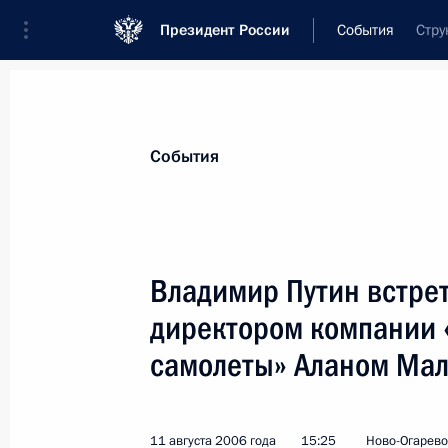
Президент России
События
Стру
Президент
Администрация
Государст
Новости
Стенограммы
Поездки
Те
События
Показа
Владимир Путин встре
директором компании 
11 августа 2006 года, пятница
самолеты» Аланом Ма
По инициативе иранской стороны 
разговор Владимира Путина с Пре
Ахмадинежадом
11 августа 2006 года
15:25
Ново-Огарево