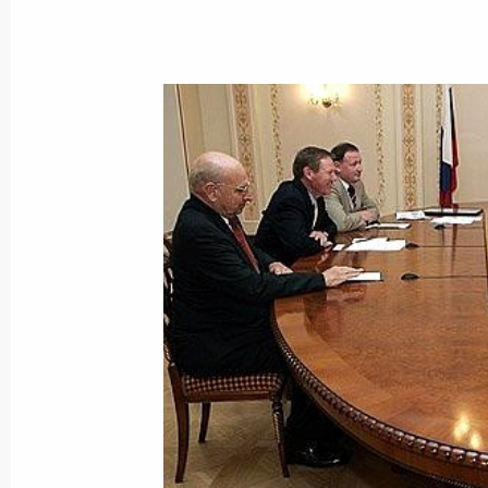
11 августа 2006 года, 18:45
Владимир Путин провел рабочую вс
прокурором Юрием Чайкой
11 августа 2006 года, 17:05
Ново-Огарево
Владимир Путин встретился с гене
компании «Боинг – гражданские с
11 августа 2006 года, 15:25
Ново-Огарево
Владимир Путин своим указом наг
наградами членов параолимпийско