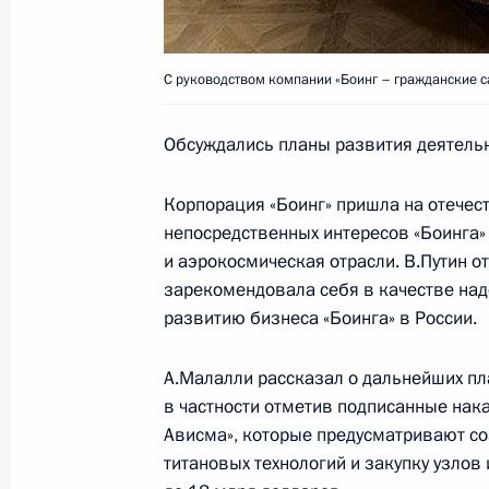
11 августа 2006 года, 00:00
С руководством компании «Боинг – гражданские с
Президент наградил орденом «За за
Обсуждались планы развития деятельн
степени академика РАМН, директор
детей Российской академии медици
Корпорация «Боинг» пришла на отечес
Баранова
непосредственных интересов «Боинга»
11 августа 2006 года, 00:00
и аэрокосмическая отрасли. В.Путин о
зарекомендовала себя в качестве на
развитию бизнеса «Боинга» в России.
Владимир Путин своим указом осв
А.Малалли рассказал о дальнейших пл
Леонида Пашина от должности нач
в частности отметив подписанные нак
внутренних дел Орловской области
Ависма», которые предусматривают со
11 августа 2006 года, 00:00
титановых технологий и закупку узлов