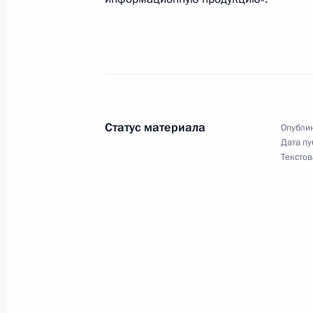
28 июня 2006 года, среда
Растущий кадровый потенциал Воор
военного строительства в России
28 июня 2006 года, 18:12
Статус материала
Опублик
Дата пу
Текстов
Владимир Путин дал указание росс
все меры для поиска и уничтожения
дипломатов в Ираке
28 июня 2006 года, 15:00
Москва
Владимир Путин принял участие в 
выпускников военных академий и у