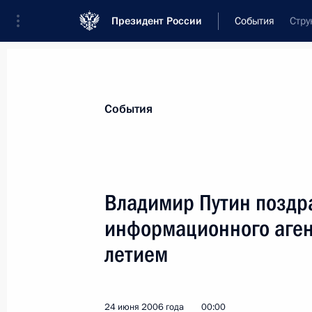
Президент России
События
Стру
Президент
Администрация
Государст
Новости
Стенограммы
Поездки
Те
События
Показа
Владимир Путин поздр
информационного агент
Владимир Путин встретился с госу
Кондолизой Райс
летием
29 июня 2006 года, 19:00
Москва
24 июня 2006 года
00:00