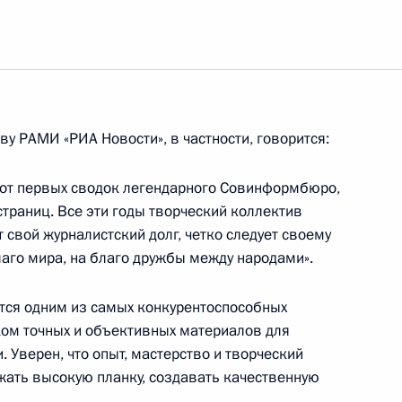
страми иностранных дел стран
3
ство Иностранных Дел
у РАМИ «РИА Новости», в частности, говорится:
идентом Турции Ахметом
3
т от первых сводок легендарного Совинформбюро,
страниц. Все эти годы творческий коллектив
свой журналистский долг, четко следует своему
аго мира, на благо дружбы между народами».
вие делегатам и гостям V
ется одним из самых конкурентоспособных
а
ом точных и объективных материалов для
 Уверен, что опыт, мастерство и творческий
жать высокую планку, создавать качественную