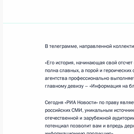
Владимир Путин встретился с мини
«Группы восьми»
29 июня 2006 года, 17:00
Москва, Министер
В телеграмме, направленной коллектив
Владимир Путин встретился с През
«Его история, начинающая свой отсче
Недждетом Сезером
полна славных, а порой и героических 
29 июня 2006 года, 15:00
Москва, Кремль
агентства профессионально выполняет 
главному девизу – «Информация на бл
Владимир Путин направил приветст
Сегодня «РИА Новости» по праву явля
съезда Российского книжного союз
российских СМИ, уникальным источник
отечественной и зарубежной аудитории.
29 июня 2006 года, 00:00
потенциал позволит вам и впредь дер
информационную продукцию».