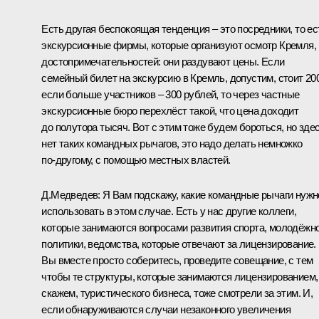
Есть другая беспокоящая тенденция – это посредники, то ес
экскурсионные фирмы, которые организуют осмотр Кремля,
достопримечательностей: они раздувают цены. Если
семейный билет на экскурсию в Кремль, допустим, стоит 200
если больше участников – 300 рублей, то через частные
экскурсионные бюро перехлёст такой, что цена доходит
до полутора тысяч. Вот с этим тоже будем бороться, но зде
нет таких командных рычагов, это надо делать немножко
по‑другому, с помощью местных властей.
Д.Медведев: Я Вам подскажу, какие командные рычаги нужн
использовать в этом случае. Есть у нас другие коллеги,
которые занимаются вопросами развития спорта, молодёжн
политики, ведомства, которые отвечают за лицензирование.
Вы вместе просто соберитесь, проведите совещание, с тем
чтобы те структуры, которые занимаются лицензированием,
скажем, туристического бизнеса, тоже смотрели за этим. И,
если обнаруживаются случаи незаконного увеличения