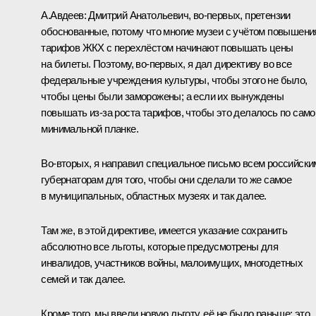
А.Авдеев: Дмитрий Анатольевич, во‑первых, претензии
обоснованные, потому что многие музеи с учётом повышени
тарифов ЖКХ с перехлёстом начинают повышать цены
на билеты. Поэтому, во‑первых, я дал директиву во все
федеральные учреждения культуры, чтобы этого не было,
чтобы цены были заморожены; а если их вынуждены
повышать из‑за роста тарифов, чтобы это делалось по само
минимальной планке.
Во‑вторых, я направил специальное письмо всем российски
губернаторам для того, чтобы они сделали то же самое
в муниципальных, областных музеях и так далее.
Там же, в этой директиве, имеется указание сохранить
абсолютно все льготы, которые предусмотрены для
инвалидов, участников войны, малоимущих, многодетных
семей и так далее.
Кроме того, мы ввели новую льготу, её не было раньше: это