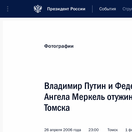
Президент России
События
Стру
Президент
Администрация
Государст
Новости
Стенограммы
Поездки
Те
Фотографии
Показа
Владимир Путин и Фед
Ангела Меркель отужин
Владимир Путин поздравил коллект
государственного драматического 
Томска
Советского Союза Ханпаши Нурадил
образования театра
26 апреля 2006 года
23:00
Томск
1 ф
1 мая 2006 года, 00:00