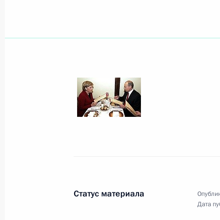
Владимир Путин поздравил с днем 
Московского академического театр
1 мая 2006 года, 00:00
Президент наградил группу работн
исследовательского института тра
Н.Н.Приорова
1 мая 2006 года, 00:00
Статус материала
Опублик
Дата пу
Владимир Путин поздравил Презид
Алу Алханова и жителей Чечни с 65