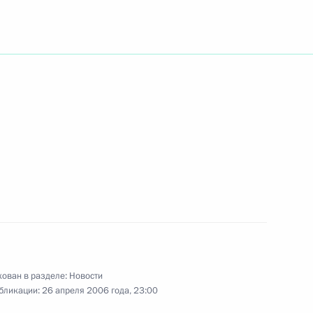
рождения артистку
а Сатиры Нину Архипову
иков Центрального научно-
вматологии и ортопедии имени
ован в разделе:
Новости
бликации:
26 апреля 2006 года, 23:00
ента Чеченской Республики
-летием Гудермеса