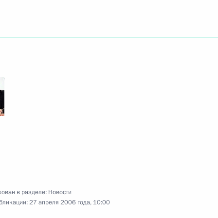
резидента России Владимира
жем Бушем
 полковника внутренней
лем директора
службы Российской Федерации
ив Чеченского
ован в разделе:
Новости
театра имени Героя
бликации:
27 апреля 2006 года, 10:00
ова с 75-летием со дня