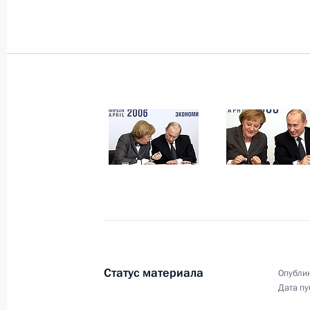
1 мая 2006 года, понедельник
Состоялся телефонный разговор П
Путина с Президентом США Джорд
1 мая 2006 года, 17:00
Президент своим Указом назначил
службы Петра Курчатова заместите
Государственной фельдъегерской 
1 мая 2006 года, 00:00
Владимир Путин поздравил коллект
Статус материала
Опублик
государственного драматического 
Дата пу
Советского Союза Ханпаши Нурадил