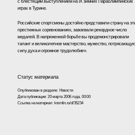
с блестящим выступлением на IX зимних Параолимпийских
играх в Турине.
Российские спортсмены достойно представили страну на эт
престижных соревнованиях, завоевали рекордное число
медалей. В напряженной борьбе вы продемонстрировали
талант и великолепное мастерство, мужество, потрясающу
силу духа и огромное трудолюбие».
Статус материала
Опубликован в разделе:
Новости
Дата публикации:
20 марта 2006 года, 00:00
Ссылка на материал:
kremlin.ru/d/35234