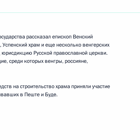
рбачева, поздравил его
овья
осударства рассказал епископ Венский
, Успенский храм и еще несколько венгерских
д юрисдикцию Русской православной церкви.
е, среди которых венгры, россияне,
ром здравоохранения
1
 Зурабовым вопрос
едств на строительство храма приняли участие
м и врачам скорой помощи
вавших в Пеште и Буде.
стром образования и науки
1