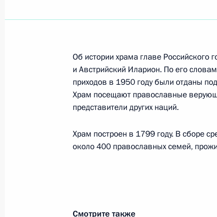
Владимир Путин принял Михаила Го
с юбилеем, пожелал успехов и здор
Об истории храма главе Российского г
3 марта 2006 года, 16:50
Ново-Огарево
и Австрийский Иларион. По его словам
приходов в 1950 году были отданы по
Храм посещают православные верующи
представители других наций.
Владимир Путин обсудил с Минист
и социального развития Михаилом
Храм построен в 1799 году. В сборе ср
дополнительных выплат фельдшера
около 400 православных семей, прожи
3 марта 2006 года, 16:40
Ново-Огарево
Владимир Путин встретился с Мини
Андреем Фурсенко
Смотрите также