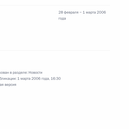
28 февраля − 1 марта 2006
года
ладимира Путина
раком
ован в разделе:
Новости
твенную телеграмму
бликации:
1 марта 2006 года, 16:30
конференции «100-летие
ая версия
тория и современность»