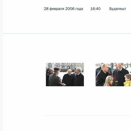
28 февраля 2006 года
16:40
Будапешт
Владимир Путин возложил цветы к 
1956 года «Пламя революции»
28 февраля 2006 года, 21:15
Будапешт
Владимир Путин обсудил с Премье
Ференцем Дюрчанем развитие тор
и научных связей между двумя стр
28 февраля 2006 года, 20:00
Будапешт
Россия гарантирует стабильность 
в Европу, и сомнений в их надежно