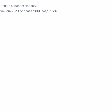
ован в разделе:
Новости
бликации:
28 февраля 2006 года, 16:40
идентом Венгрии Ласло
3
ор Палота) прошла
4
резидента России Владимира
зит в Венгерскую Республику
мира Путина в Венгрию
1