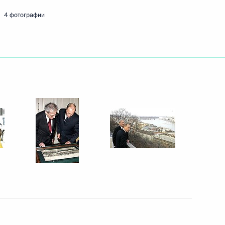
4 фотографии
памятнику жертвам событий
1
р-министром Венгрии
3
гово-экономических
анами
поставок энергосырья
1
сти быть не должно