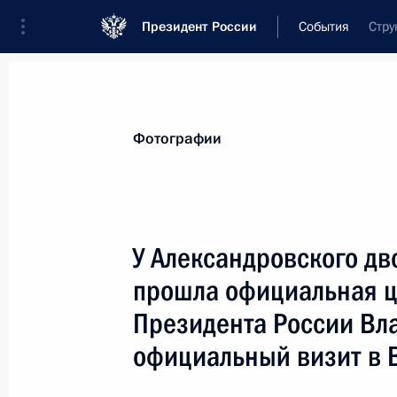
Президент России
События
Стру
Президент
Администрация
Государст
Новости
Стенограммы
Поездки
Те
Фотографии
Показа
У Александровского дв
прошла официальная ц
28 февраля 2006 года, вторник
Президента России Вл
Владимир Путин встретился с быв
официальный визит в 
Венгрии Петером Меддьеши
28 февраля 2006 года, 22:00
Будапешт