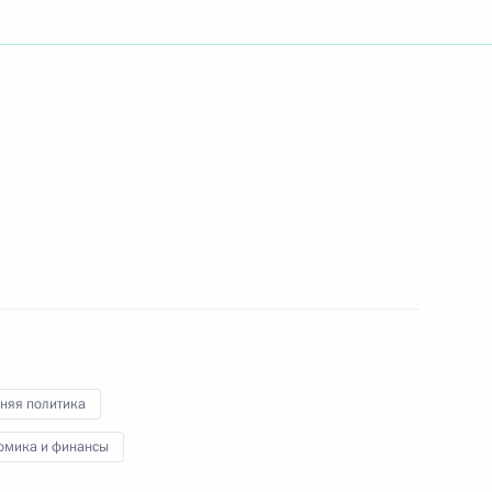
родных ресурсов Юрием
1
ится с Генеральным
няя политика
 вопросу «О Стратегии
1
йской Федерации
омика и финансы
её реализации»