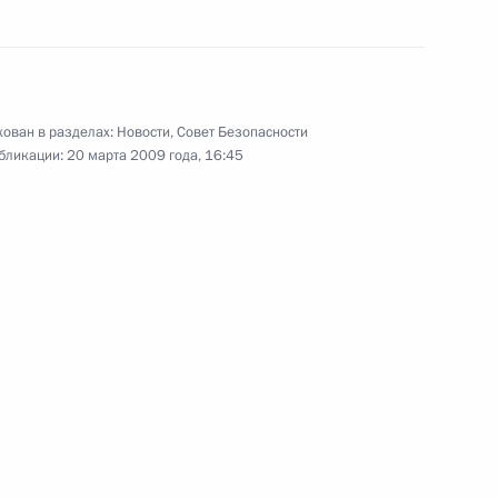
ктора Клиники пропедевтики
ован в разделах:
Новости
,
Совет Безопасности
логии и гепатологии
бликации:
20 марта 2009 года, 16:45
и имени Сеченова Владимира
раснодарского края
1
ющим обязанности мэра Сочи