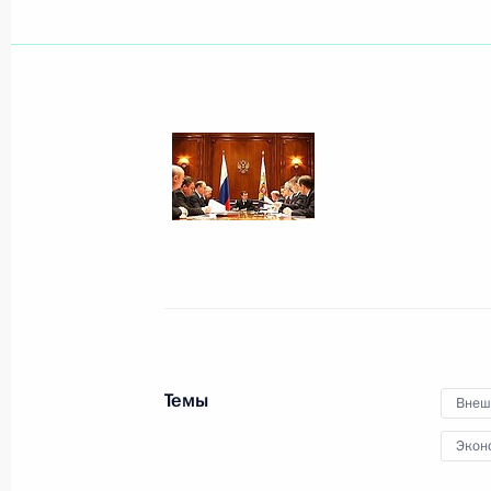
Рабочая встреча с Министром при
Трутневым
24 марта 2009 года, 17:30
Москва, Кремль
27 марта Дмитрий Медведев встрет
секретарём ООН Пан Ги Муном
24 марта 2009 года, 16:00
Темы
Внеш
Заседание Совета Безопасности по
национальной безопасности Росси
Экон
до 2020 года и комплексе мер по 