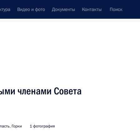
ктура
Видео и фото
Документы
Контакты
Поиск
венный Совет
Совет Безопасности
Комиссии и советы
леграммы
Сведения о Президенте
март, 2009
ть следующие материалы
ыми членами Совета
Гурбангулы
1
асть, Горки
1 фотография
сть, Барвиха