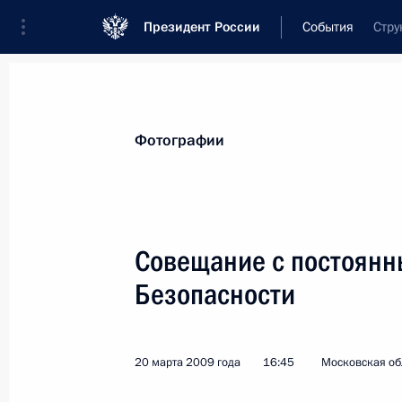
Президент России
События
Стру
Президент
Администрация
Государст
Новости
Стенограммы
Поездки
Те
Фотографии
Показа
Совещание с постоянн
Безопасности
24 марта 2009 года, вторник
Встреча с Президентом Туркмении 
Бердымухамедовым
20 марта 2009 года
16:45
Московская обл
24 марта 2009 года, 20:00
Московская обла