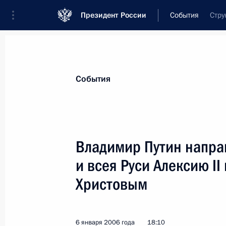
Президент России
События
Стру
Президент
Администрация
Государст
Новости
Стенограммы
Поездки
Те
События
Показа
Владимир Путин напра
и всея Руси Алексию I
Владимир Путин присутствовал на 
Президента Казахстана Нурсултана
Христовым
11 января 2006 года, 09:00
Астана
6 января 2006 года
18:10