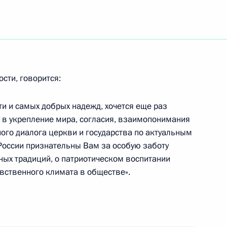
ьный закон «О внесении
Уголовно-процессуального
ости, говорится:
ти и самых добрых надежд, хочется еще раз
ьный закон «О внесении
 в укрепление мира, согласия, взаимопонимания
ный кодекс Российской
ого диалога церкви и государства по актуальным
России признательны Вам за особую заботу
ных традиций, о патриотическом воспитании
вственного климата в обществе».
ьный закон «О ратификации
ацией и Мексиканскими
 для отбывания наказания