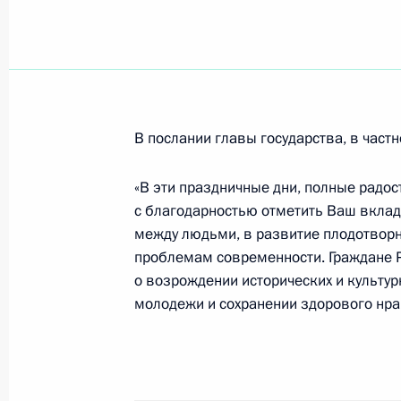
Владимир Путин подписал Федерал
изменений в статьи 44, 54 и 402 
кодекса Российской Федерации»
11 января 2006 года, 00:00
В послании главы государства, в частн
«В эти праздничные дни, полные радос
Владимир Путин подписал Федерал
с благодарностью отметить Ваш вклад
изменений в Уголовно-исполнитель
между людьми, в развитие плодотворн
Федерации»
проблемам современности. Граждане 
11 января 2006 года, 00:00
о возрождении исторических и культур
молодежи и сохранении здорового нра
Владимир Путин подписал Федерал
Договора между Российской Федер
Соединенными Штатами о передаче