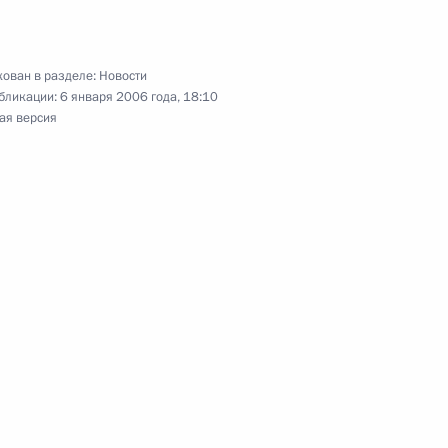
ы»
ован в разделе:
Новости
бликации:
6 января 2006 года, 18:10
ая версия
ьный закон «О ратификации
 Российской Федерации
русь об использовании
зца»
 изменения в структуре