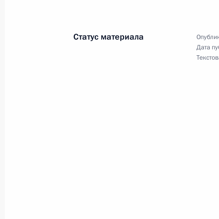
лиц, осужденных к лишению свобод
11 января 2006 года, 00:00
Статус материала
Опублик
Дата пу
Текстов
Владимир Путин подписал Федерал
Соглашения между Правительством
и Правительством Республики Бела
миграционной карты единого обра
11 января 2006 года, 00:00
Владимир Путин произвел кадровые
Министерства внутренних дел
11 января 2006 года, 00:00