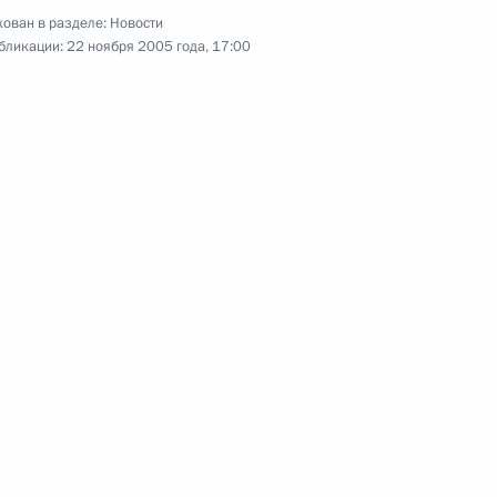
ован в разделе:
Новости
бликации:
22 ноября 2005 года, 17:00
ение Тюменской областной
ва для наделения его
кой области
построенный физкультурно-
1