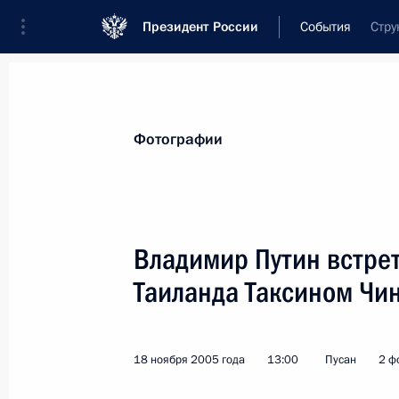
Президент России
События
Стру
Президент
Администрация
Государст
Новости
Стенограммы
Поездки
Те
Фотографии
Показа
Владимир Путин встре
Таиланда Таксином Чи
Владимир Путин принял участие в 
бизнес-форума
21 ноября 2005 года, 07:30
Токио
18 ноября 2005 года
13:00
Пусан
2 ф