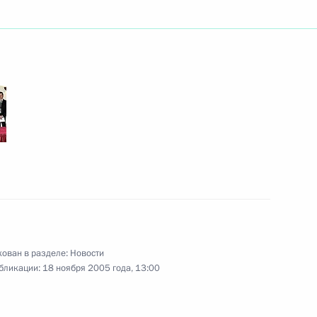
астникам и гостям I
инвалидов и детей
а Росселя с официальным
ора Свердловской области
ован в разделе:
Новости
бликации:
18 ноября 2005 года, 13:00
кую с юбилеем