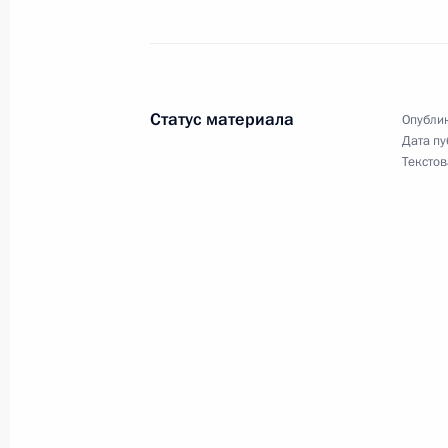
по футболу, заслуженного мастера 
тренера СССР Константина Бескова
18 ноября 2005 года, 00:00
Статус материала
Опублик
Дата пу
Текстов
Владимир Путин предложил кандид
наделения его полномочиями глав
(губернатора) Ивановской области
18 ноября 2005 года, 00:00
17 ноября 2005 года, четверг
Владимир Путин направил соболез
Марины Антоновны Деникиной, в с