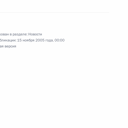
спорта и заслуженного
 с 85-летием
ован в разделе:
Новости
бликации:
15 ноября 2005 года, 00:00
ая версия
атуру Михаила Меня для
ы администрации
нование Мишелю Будэ, сыну
вязи с кончиной матери