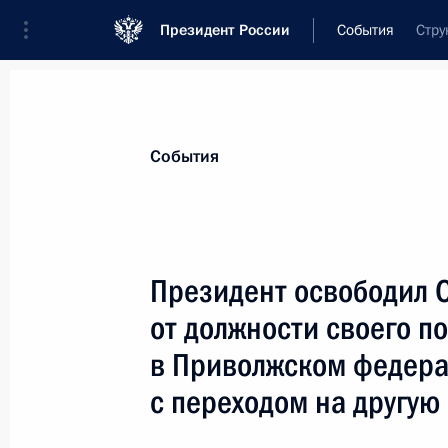
Президент России
События
Стру
Президент
Администрация
Государст
Новости
Стенограммы
Поездки
Те
События
Показа
Президент освободил 
от должности своего п
Владимир Путин встретился с Пре
Бушем
в Приволжском федера
18 ноября 2005 года, 06:20
Пусан
с переходом на другую