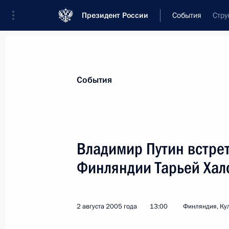
Президент России
События
Стру
Президент
Администрация
Государст
Новости
Стенограммы
Поездки
Те
События
Показа
Владимир Путин встре
Финляндии Тарьей Хал
Владимир Путин поздравил компози
искусств Российской Федерации Ал
летием
2 августа 2005 года
13:00
Финляндия, Ку
7 августа 2005 года, 00:00