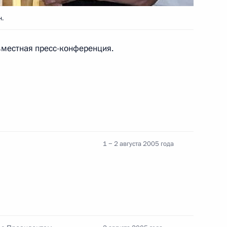
н.
вместная пресс-конференция.
ладимира Путина с Королем
Абдель Азизом аль Саудом
азначении Александра
1 − 2 августа 2005 года
иностранных дел
 ветеранов
рофессиональным