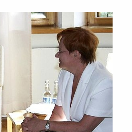
правительству Астраханской
бот по строительству храма
андра Невского в городе
 в котором приняли участие
1
ил Фрадков, Министр
внутренних дел Рашид
 Патрушев