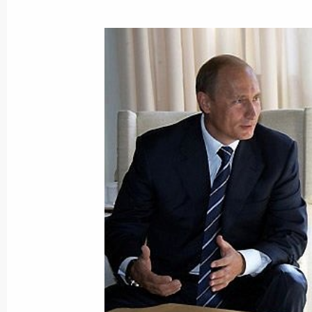
Президент распорядился выделить 
области средства на проведение ра
Святого благоверного князя Алекс
Знаменске
7 августа 2005 года, 00:00
6 августа 2005 года, суббота
Владимир Путин провел совещание,
Председатель Правительства Миха
обороны Сергей Иванов, Министр 
Нургалиев, директор ФСБ Николай
6 августа 2005 года, 13:30
Ново-Огарево