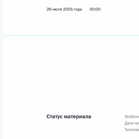
28 июля 2005 года, 00:00
26 июля 2005 года
00:00
27 июля 2005 года, среда
Россия должна обладать всеми эф
которые гарантировали бы ее суве
баланс сил и стратегическую стаби
27 июля 2005 года, 14:30
Владимир Путин встретился с высш
назначения на вышестоящие должн
Статус материала
Опублик
(специальных) званий
Дата пу
Текстов
27 июля 2005 года, 11:30
Москва, Кремль