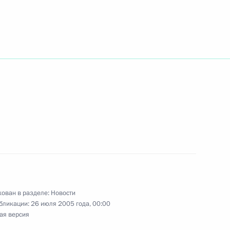
фективными инструментами,
1
ренитет, поддерживали
льность в мире
ими офицерами по случаю их
2
ости и присвоения им высших
ован в разделе:
Новости
бликации:
26 июля 2005 года, 00:00
ая версия