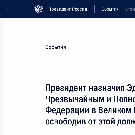
Президент России
События
Стру
Президент
Администрация
Государст
Новости
Стенограммы
Поездки
Те
События
Показа
Президент назначил Э
Чрезвычайным и Полн
Президент назначил Валерия Его
и Полномочным Послом Российской
Федерации в Великом 
Кения и Постоянным представител
освободив от этой дол
международных организациях в Най
по совместительству