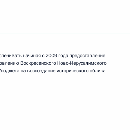
нгрии Ференцем Дюрчанем
2
ие Совета
1
спечивать начиная с 2009 года предоставление
новлению Воскресенского Ново-Иерусалимского
бюджета на воссоздание исторического облика
вию коррупции
1
12м
 Евразийской ассоциации