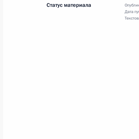
Статус материала
Опублик
Дата пу
9 марта 2009 года, понедельник
Текстов
Указ «О мерах государственной по
профессионального образования в 
2011 годах»
9 марта 2009 года, 16:10
Указ «О мерах по воссозданию ист
Воскресенского Ново-Иерусалимск
мужского монастыря Русской право
9 марта 2009 года, 16:00