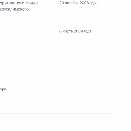
ворительного фонда
20 октября 2008 года
етию организации
ерусалимского
6 марта 2009 года
нсультативной комиссии
2
шении России
знования коллективу
тура
о конструкторского бюро –
ерального директора