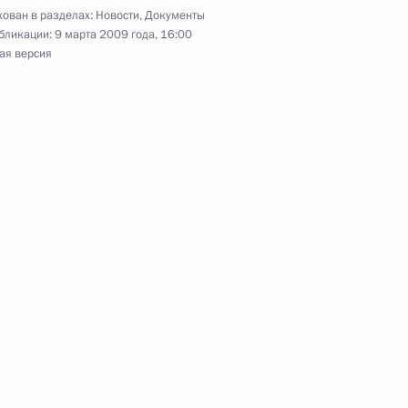
ован в разделах:
Новости
,
Документы
бликации:
9 марта 2009 года, 16:00
ая версия
ддержки высшего
сфере искусства в 2009–
орического облика
ого ставропигиального
славной церкви»