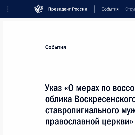
Президент России
События
Стру
Президент
Администрация
Государст
Новости
Стенограммы
Поездки
Те
События
Показа
Указ «О мерах по восс
облика Воскресенског
Утверждена федеральная програм
и развития госслужбы на 2009–20
ставропигиального му
10 марта 2009 года, 18:45
православной церкви»