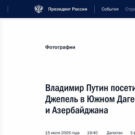
Президент России
События
Стру
Президент
Администрация
Государст
Новости
Стенограммы
Поездки
Те
Фотографии
Показа
Владимир Путин посети
Джепель в Южном Даге
Владимир Путин провел переговор
Турции Реджепом Тайипом Эрдога
и Азербайджана
18 июля 2005 года, 14:00
Сочи, Бочаров Руч
15 июля 2005 года
19:40
Дагестан
3 