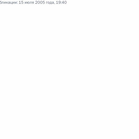
бликации:
15 июля 2005 года, 19:40
ого комплекса»
закон «О ратификации
 Российской Федерации
ичестве в области
утилизации атомных
остава Военно-Морского
кой защиты ядерных
ств»
закон «О внесении изменения