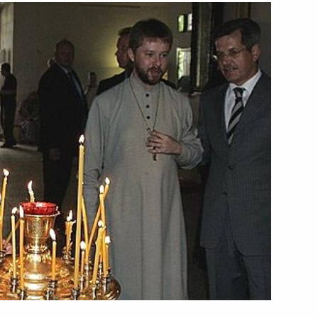
ских частей Пограничной
1
н провел совещание
 с руководителями
5
асть
дополнительных гарантиях