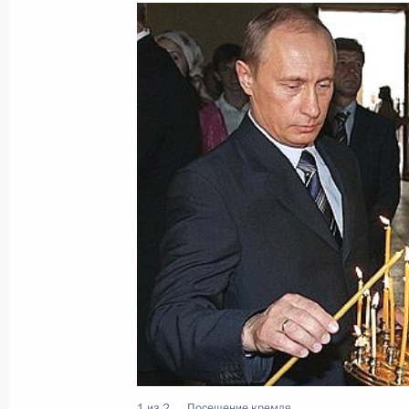
13 июля 2005 года, среда
На борту сторожевого корабля мор
службы ФСБ России Владимир Пути
с руководителями службы
13 июля 2005 года, 16:27
Владимир Путин провел совещание
Пограничной службы России
13 июля 2005 года, 12:00
Астраханская Обл
Владимир Путин подписал Указ «О 
1 из 2
Посещение кремля.