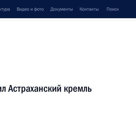
ктура
Видео и фото
Документы
Контакты
Поиск
венный Совет
Совет Безопасности
Комиссии и советы
леграммы
Сведения о Президенте
июль, 2005
ть следующие материалы
ил Астраханский кремль
ительную телеграмму
и Жаку Шираку в связи
ии – Днем взятия Бастилии