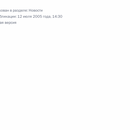
ования Президенту
ован в разделе:
Новости
ервезу Мушаррафу в связи
бликации:
12 июля 2005 года, 14:30
 провинции Синд
ая версия
кую область
1
бека Бакиева с избранием
спублики