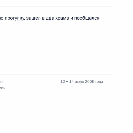
и законных интересов лиц,
вершении преступлений»
ю прогулку, зашел в два храма и пообщался
вие делегатам и участникам
оюза
ие
12 − 14 июля 2005 года
сии
вие участникам 50-й
иции